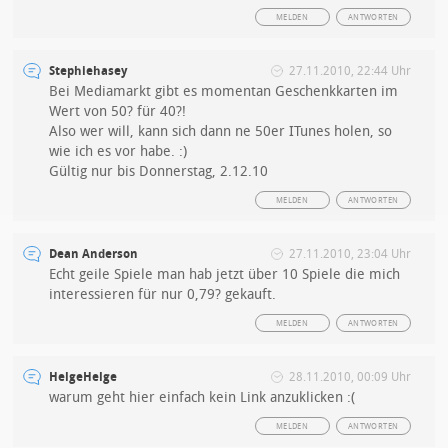
MELDEN
ANTWORTEN
Stephiehasey
27.11.2010, 22:44 Uhr
Bei Mediamarkt gibt es momentan Geschenkkarten im
Wert von 50? für 40?!
Also wer will, kann sich dann ne 50er ITunes holen, so
wie ich es vor habe. :)
Gültig nur bis Donnerstag, 2.12.10
MELDEN
ANTWORTEN
Dean Anderson
27.11.2010, 23:04 Uhr
Echt geile Spiele man hab jetzt über 10 Spiele die mich
interessieren für nur 0,79? gekauft.
MELDEN
ANTWORTEN
HelgeHelge
28.11.2010, 00:09 Uhr
warum geht hier einfach kein Link anzuklicken :(
MELDEN
ANTWORTEN