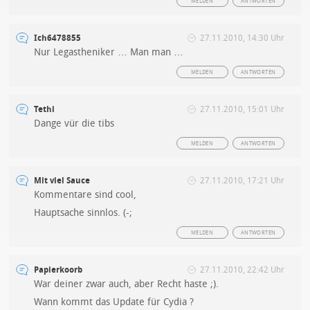
MELDEN
ANTWORTEN
Ich6478855
27.11.2010, 14:30 Uhr
Nur Legastheniker … Man man …
MELDEN
ANTWORTEN
Tethi
27.11.2010, 15:01 Uhr
Dange vür die tibs
MELDEN
ANTWORTEN
Mit viel Sauce
27.11.2010, 17:21 Uhr
Kommentare sind cool,
Hauptsache sinnlos. (-;
MELDEN
ANTWORTEN
Papierkoorb
27.11.2010, 22:42 Uhr
War deiner zwar auch, aber Recht haste ;).
Wann kommt das Update für Cydia ?