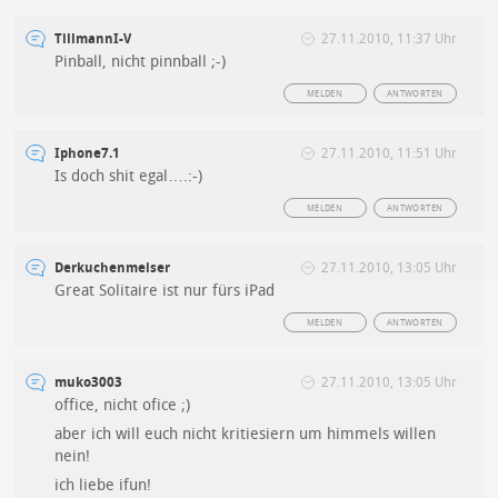
TillmannI-V
27.11.2010, 11:37 Uhr
Pinball, nicht pinnball ;-)
MELDEN
ANTWORTEN
Iphone7.1
27.11.2010, 11:51 Uhr
Is doch shit egal….:-)
MELDEN
ANTWORTEN
Derkuchenmeiser
27.11.2010, 13:05 Uhr
Great Solitaire ist nur fürs iPad
MELDEN
ANTWORTEN
muko3003
27.11.2010, 13:05 Uhr
office, nicht ofice ;)
aber ich will euch nicht kritiesiern um himmels willen
nein!
ich liebe ifun!