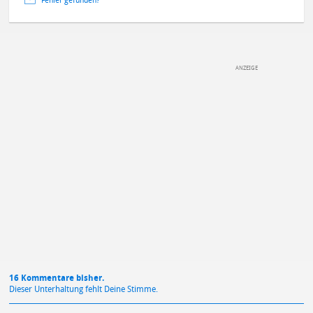
Fehler gefunden?
DEINE ANMERKUNG ZUM ARTIKEL
Mit Absendung stimmst du unseren
Datenschutzbestimmungen
zu
16 Kommentare bisher.
Dieser Unterhaltung fehlt Deine Stimme.