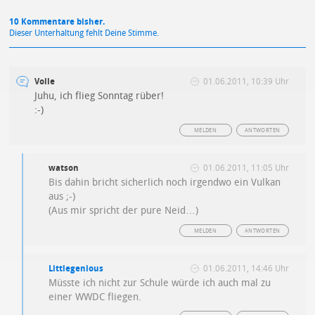
10 Kommentare bisher.
Dieser Unterhaltung fehlt Deine Stimme.
Volle
01.06.2011, 10:39 Uhr
Juhu, ich flieg Sonntag rüber!
:-)
MELDEN
ANTWORTEN
watson
01.06.2011, 11:05 Uhr
Bis dahin bricht sicherlich noch irgendwo ein Vulkan
aus ;-)
(Aus mir spricht der pure Neid…)
MELDEN
ANTWORTEN
Littlegenious
01.06.2011, 14:46 Uhr
Müsste ich nicht zur Schule würde ich auch mal zu
einer WWDC fliegen.