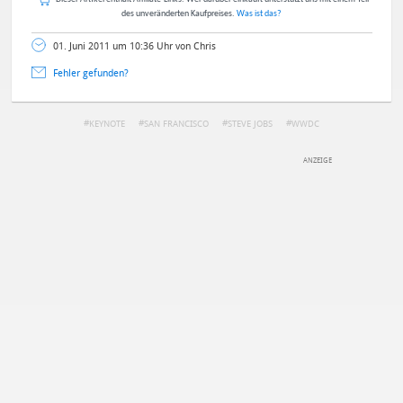
des unveränderten Kaufpreises.
Was ist das?
01. Juni 2011 um 10:36 Uhr von Chris
Fehler gefunden?
KEYNOTE
SAN FRANCISCO
STEVE JOBS
WWDC
DEINE ANMERKUNG ZUM ARTIKEL
Mit Absendung stimmst du unseren
Datenschutzbestimmungen
zu