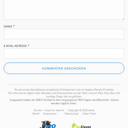
NAME
*
E-MAIL-ADRESSE
*
ifun.de ist das dienstälteste europäische Onlineportal rund um Apples Lifestyle-Produkte.
Wir informieren täglich über Aktuelles und Interessantes aus der Welt rund um iPad, iPod, Mac und
sonstige Dinge, die uns gefallen.
Insgesamt haben wir 46812 Artikel in den vergangenen 9053 Tagen veröffentlicht. Und es
werden täglich mehr.
ifun.de — Love it or leave it · Copyright © 2026 aketo
GmbH ·
Impressum
·
·
Datenschutz
·
Safari-Push