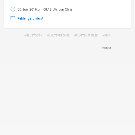
30. Juni 2016 um 08:18 Uhr von Chris
Fehler gefunden?
BLUETOOTH
LAUTSPRECHER
PLATTENSPIELER
RIVA
DEINE ANMERKUNG ZUM ARTIKEL
Mit Absendung stimmst du unseren
Datenschutzbestimmungen
zu