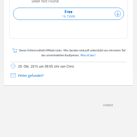
Seller Not Found
Free
19.73MB
Dieser Artikel enthält Affiliate-Links. Wer darüber einkauft unterstützt uns mit einem Teil
des unveränderten Kaufpreises.
Was ist das?
29. Okt. 2015 um 09:05 Uhr von Chris
Fehler gefunden?
DEINE ANMERKUNG ZUM ARTIKEL