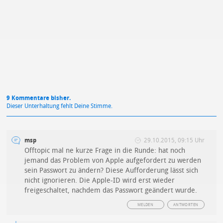
Mit Absendung stimmst du unseren
Datenschutzbestimmungen
zu
9 Kommentare bisher.
Dieser Unterhaltung fehlt Deine Stimme.
msp
29.10.2015, 09:15 Uhr
Offtopic mal ne kurze Frage in die Runde: hat noch
jemand das Problem von Apple aufgefordert zu werden
sein Passwort zu ändern? Diese Aufforderung lässt sich
nicht ignorieren. Die Apple-ID wird erst wieder
freigeschaltet, nachdem das Passwort geändert wurde.
MELDEN
ANTWORTEN