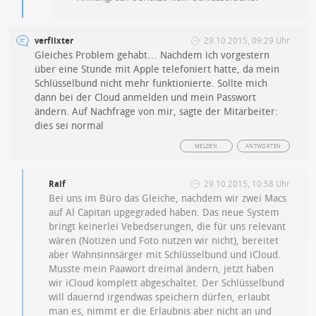
verflixter
29.10.2015, 09:29 Uhr
Gleiches Problem gehabt… Nachdem ich vorgestern
über eine Stunde mit Apple telefoniert hatte, da mein
Schlüsselbund nicht mehr funktionierte. Sollte mich
dann bei der Cloud anmelden und mein Passwort
ändern. Auf Nachfrage von mir, sagte der Mitarbeiter:
dies sei normal
MELDEN
ANTWORTEN
Ralf
29.10.2015, 10:58 Uhr
Bei uns im Büro das Gleiche, nachdem wir zwei Macs
auf Al Capitan upgegraded haben. Das neue System
bringt keinerlei Vebedserungen, die für uns relevant
wären (Notizen und Foto nutzen wir nicht), bereitet
aber Wahnsinnsärger mit Schlüsselbund und iCloud.
Musste mein Paawort dreimal ändern, jetzt haben
wir iCloud komplett abgeschaltet. Der Schlüsselbund
will dauernd irgendwas speichern dürfen, erlaubt
man es, nimmt er die Erlaubnis aber nicht an und