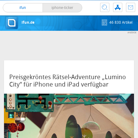
ifun
iphone-ticker
ifun.de
46 830 Artikel
Preisgekröntes Rätsel-Adventure „Lumino
City“ für iPhone und iPad verfügbar