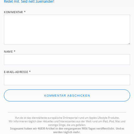
Redet mit. Seid nett zueinander!
KOMMENTAR
*
NAME
*
E-MAIL-ADRESSE
*
ifun.de ist das dienstälteste europäische Onlineportal rund um Apples Lifestyle-Produkte.
Wir informieren täglich über Aktuelles und Interessantes aus der Welt rund um iPad, iPod, Mac und
sonstige Dinge, die uns gefallen.
Insgesamt haben wir 46830 Artikel in den vergangenen 9056 Tagen veröffentlicht. Und es
werden täglich mehr.