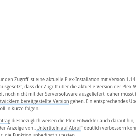
r den Zugriff ist eine aktuelle Plex-Installation mit Version 1.1
sgesetzt, dass der Zugriff über die aktuelle Version der Plex-
eit noch nicht mit der Serversoftware ausgeliefert, daher müss
wicklern bereitgestellte Version
gehen. Ein entsprechendes Upd
oll in Kürze folgen.
ntrag
diesbezüglich weisen die Plex-Entwickler auch darauf hin, 
der Anzeige von „
Untertiteln auf Abruf
“ deutlich verbessern ko
, die Funktion unbedingt zu testen.