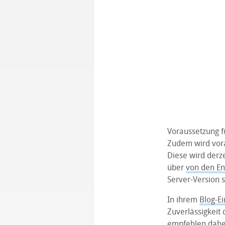
Voraussetzung fü
Zudem wird vorau
Diese wird derz
über
von den Ent
Server-Version s
In ihrem
Blog-Ei
Zuverlässigkeit 
empfehlen daher