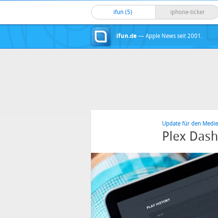
ifun (5)
iphone-ticker
ifun.de
— Apple News seit 2001.
Update für den Medie
Plex Dash