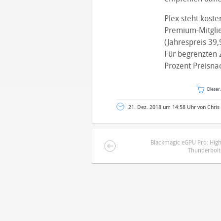
Plex steht koste
Premium-Mitglie
(Jahrespreis 39,
Für begrenzten 
Prozent Preisnac
Dieser 
21. Dez. 2018 um 14:58 Uhr von Chris
Blackmagic eGPU Pro: High
Thunderbolt
DEINE ANMERKUNG ZUM ARTIKEL