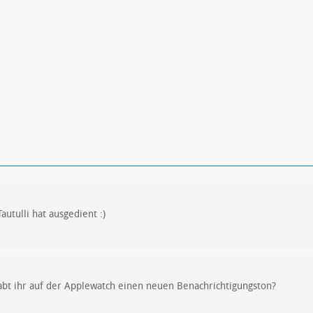
ren
Datenschutzbestimmungen
zu
utulli hat ausgedient :)
 habt ihr auf der Applewatch einen neuen Benachrichtigungston?