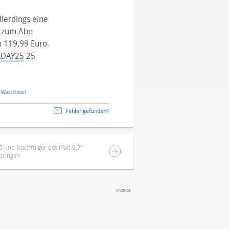
llerdings eine
t zum Abo
n 119,99 Euro.
IDAY25
25
.
Was ist das?
Fehler gefunden?
 5 und Nachfolger des iPad 9,7″
bringen