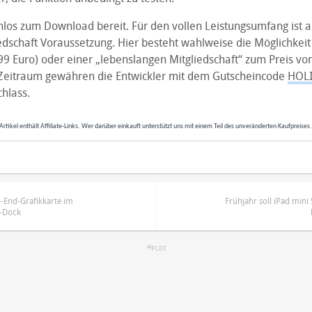
nlos zum Download bereit. Für den vollen Leistungsumfang ist a
dschaft Voraussetzung. Hier besteht wahlweise die Möglichkei
99 Euro) oder einer „lebenslangen Mitgliedschaft“ zum Preis vo
Zeitraum gewähren die Entwickler mit dem Gutscheincode
HOL
hlass.
Artikel enthält Affiliate-Links. Wer darüber einkauft unterstützt uns mit einem Teil des unveränderten Kaufpreises
-End-Grafikkarte im
Frühjahr soll iPad mini
-Dock
PLEX