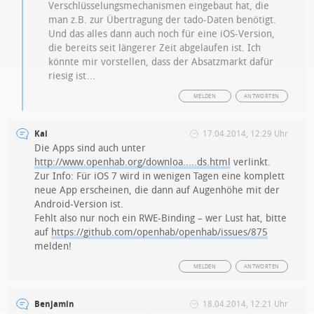
Verschlüsselungsmechanismen eingebaut hat, die
man z.B. zur Übertragung der tado-Daten benötigt.
Und das alles dann auch noch für eine iOS-Version,
die bereits seit längerer Zeit abgelaufen ist. Ich
könnte mir vorstellen, dass der Absatzmarkt dafür
riesig ist…
MELDEN
ANTWORTEN
Kai
17.04.2014, 12:29 Uhr
Die Apps sind auch unter
http://www.openhab.org/downloa.....ds.html
verlinkt.
Zur Info: Für iOS 7 wird in wenigen Tagen eine komplett
neue App erscheinen, die dann auf Augenhöhe mit der
Android-Version ist.
Fehlt also nur noch ein RWE-Binding – wer Lust hat, bitte
auf
https://github.com/openhab/openhab/issues/875
melden!
MELDEN
ANTWORTEN
Benjamin
18.04.2014, 12:21 Uhr