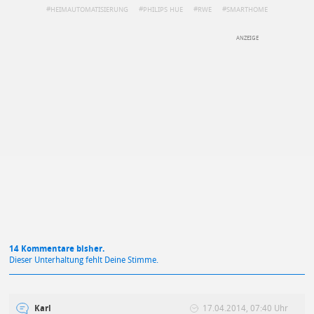
HEIMAUTOMATISIERUNG
PHILIPS HUE
RWE
SMARTHOME
DEINE ANMERKUNG ZUM ARTIKEL
Mit Absendung stimmst du unseren
Datenschutzbestimmungen
zu
14 Kommentare bisher.
Dieser Unterhaltung fehlt Deine Stimme.
Karl
17.04.2014, 07:40 Uhr