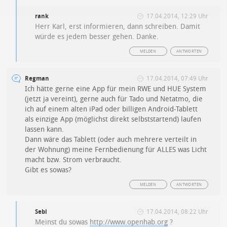
rank
17.04.2014, 12:29 Uhr
Herr Karl, erst informieren, dann schreiben. Damit
würde es jedem besser gehen. Danke.
MELDEN
ANTWORTEN
Regman
17.04.2014, 07:49 Uhr
Ich hätte gerne eine App für mein RWE und HUE System
(jetzt ja vereint), gerne auch für Tado und Netatmo, die
ich auf einem alten iPad oder billigen Android-Tablett
als einzige App (möglichst direkt selbststartend) laufen
lassen kann.
Dann wäre das Tablett (oder auch mehrere verteilt in
der Wohnung) meine Fernbedienung für ALLES was Licht
macht bzw. Strom verbraucht.
Gibt es sowas?
MELDEN
ANTWORTEN
Sebi
17.04.2014, 08:22 Uhr
Meinst du sowas
http://www.openhab.org
?