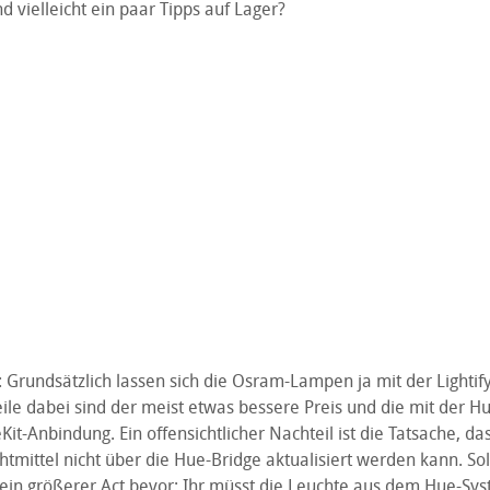
d vielleicht ein paar Tipps auf Lager?
 Grundsätzlich lassen sich die Osram-Lampen ja mit der Lightif
ile dabei sind der meist etwas bessere Preis und die mit der H
-Anbindung. Ein offensichtlicher Nachteil ist die Tatsache, da
mittel nicht über die Hue-Bridge aktualisiert werden kann. Soll
h ein größerer Act bevor: Ihr müsst die Leuchte aus dem Hue-Sy