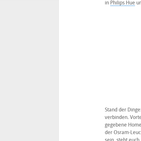
in
Philips Hue
un
Stand der Dinge:
verbinden. Vorte
gegebene HomeKit
der Osram-Leucht
sein, steht euc