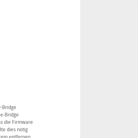
y-Bridge
ue-Bridge
ss die Firmware
te dies nötig
stem entfernen,