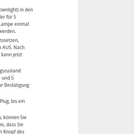
wnlight) in den
er für 5
 Lampe einmal
 werden.
zusetzen,
en AUS. Nach
 kann jetzt
ngszustand
N und 5
r Bestätigung
lug, bis ein
, können Sie
e, dass Sie
n Knopf des