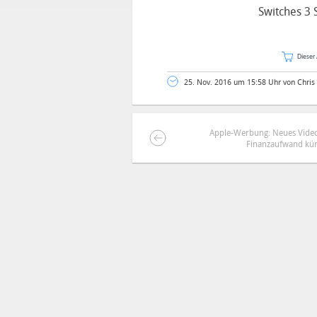
Switches 3 
Dieser 
25. Nov. 2016 um 15:58 Uhr von Chris
Apple-Werbung: Neues Vide
Finanzaufwand kün
DEINE ANMERKUNG ZUM ARTIKEL
Mit Absendung stimmst du unse