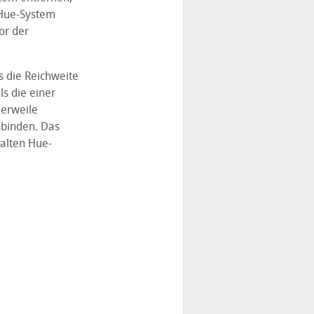
 Hue-System
or der
s die Reichweite
s die einer
lerweile
nbinden. Das
 alten Hue-