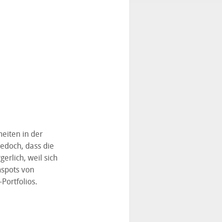
eiten in der
edoch, dass die
erlich, weil sich
nspots von
ortfolios.