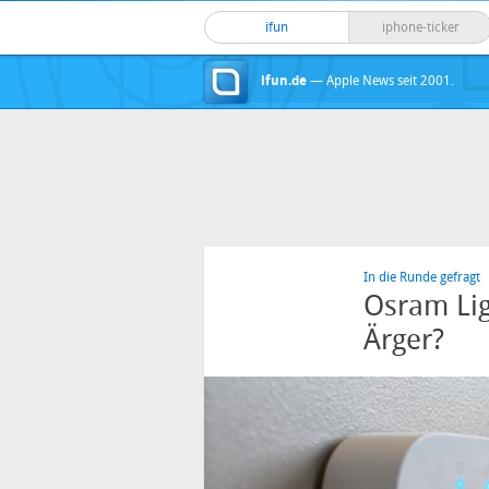
ifun
iphone-ticker
ifun.de
— Apple News seit 2001.
In die Runde gefragt
Osram Lig
Ärger?