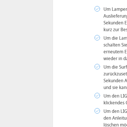
Um Lampen (
Auslieferun
Sekunden E
kurz zur Be
Um die Lamp
schalten Si
erneutem Ei
wieder in 
Um die Surf
zurückzuset
Sekunden AU
und sie kan
Um den LIGH
klickendes 
Um den LIGH
den Anleitu
löschen möc