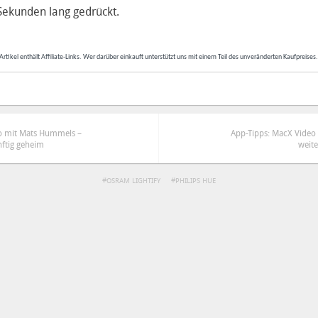
Sekunden lang gedrückt.
Artikel enthält Affiliate-Links. Wer darüber einkauft unterstützt uns mit einem Teil des unveränderten Kaufpreises
o mit Mats Hummels –
App-Tipps: MacX Video 
ftig geheim
weite
OSRAM LIGHTIFY
PHILIPS HUE
ren
Datenschutzbestimmungen
zu