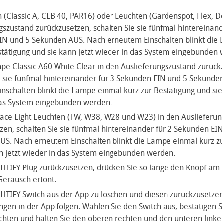
Classic A, CLB 40, PAR16) oder Leuchten (Gardenspot, Flex, Do
gszustand zurückzusetzen, schalten Sie sie fünfmal hintereinand
IN und 5 Sekunden AUS. Nach erneutem Einschalten blinkt die
stätigung und sie kann jetzt wieder in das System eingebunden
e Classic A60 White Clear in den Auslieferungszustand zurück
e sie fünfmal hintereinander für 3 Sekunden EIN und 5 Sekund
nschalten blinkt die Lampe einmal kurz zur Bestätigung und sie
das System eingebunden werden.
ace Light Leuchten (TW, W38, W28 und W23) in den Auslieferu
zen, schalten Sie sie fünfmal hintereinander für 2 Sekunden EI
S. Nach erneutem Einschalten blinkt die Lampe einmal kurz zu
n jetzt wieder in das System eingebunden werden.
TIFY Plug zurückzusetzen, drücken Sie so lange den Knopf am P
Geräusch ertönt.
TIFY Switch aus der App zu löschen und diesen zurückzusetzen
ngen in der App folgen. Wählen Sie den Switch aus, bestätigen Si
hten und halten Sie den oberen rechten und den unteren linke