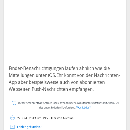
Finder-Benachrichtigungen laufen ähnlich wie die
Mitteilungen unter iOS. Ihr könnt von der Nachrichten-
App aber beispielsweise auch von abonnierten
Webseiten Push-Nachrichten empfangen.
Dieser Artikel enthält Affiliate-Links. Wer darüber einkauft unterstützt uns mit einem Teil
des unveränderten Kaufpreises.
Was ist das?
22. Okt. 2013 um 19:25 Uhr von Nicolas
Fehler gefunden?