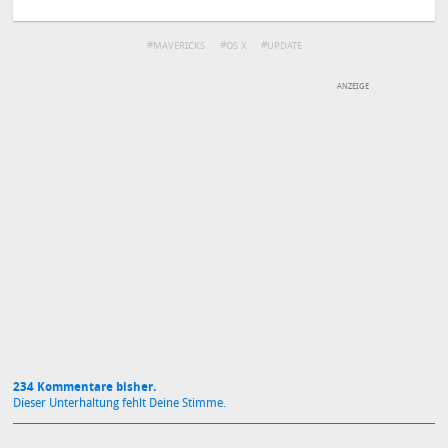
MAVERICKS
OS X
UPDATE
DEINE ANMERKUNG ZUM ARTIKEL
Mit Absendung stimmst du unseren
Datenschutzbestimmungen
zu
234 Kommentare bisher.
Dieser Unterhaltung fehlt Deine Stimme.