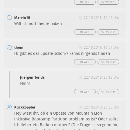
MELDEN
ANTWORTEN
Marvin19
22.10.2013, 19:45 Uhr
Will ich noch heute haben…
MELDEN
ANTWORTEN
thom
22.10.2013, 19:57 Uhr
HI gibt es das update schon?? kanns nirgends finden
MELDEN
ANTWORTEN
juergenflorida
22.10.2013, 20:18 Uhr
Nein!
MELDEN
ANTWORTEN
Rückkoppler
22.10.2013, 20:00 Uhr
Hey wisst ihr, ob ein Update von Mountain Lion
inklusive Bootcamp Partition problemlos ist? Oder sollte
ich lieber ein Backup machen? (Die Frage ist so gemeint,