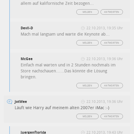
allem auf kalifornische Zeit bezogen…
MELDEN
ANTWORTEN
Devil-D
22.10.2013, 19:35 Uhr
Mach mal langsam und warte die Keynote ab…
MELDEN
ANTWORTEN
McGee
22.10.2013, 19:36 Uhr
Einfach mal warten und in 2 Stunden nochmals im
Store nachschauen……Das könnte die Lösung
bringen.
MELDEN
ANTWORTEN
JotWee
22.10.2013, 19:36 Uhr
Läuft wie Harry auf meinem alten 2007er iMac :-)
MELDEN
ANTWORTEN
juergenflorida
22.10.2013, 19:43 Uhr