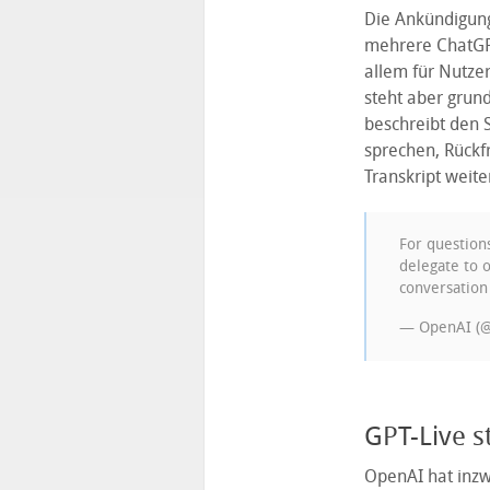
Die Ankündigun
mehrere ChatGPT
allem für Nutze
steht aber grun
beschreibt den 
sprechen, Rückf
Transkript weit
For question
delegate to o
conversation
— OpenAI (
GPT-Live s
OpenAI hat inzwi