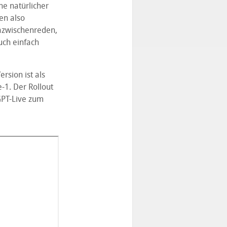
he natürlicher
en also
dazwischenreden,
ch einfach
rsion ist als
-1. Der Rollout
GPT-Live zum