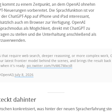
g kommt zu einem Zeitpunkt, an dem OpenAI ohnehin
-Neuerungen vorbereitet. Die Sprachfunktion ist vor
r der ChatGPT-App auf iPhone und iPad interessant,
dsätzlich auch im Browser zur Verfügung. OpenAI
Sprachmodus als Möglichkeit, direkt mit ChatGPT zu
ragen zu stellen und die Unterhaltung anschließend als
erzuverwenden.
s that require web search, deeper reasoning, or more complex work, G
ur latest frontier model behind the scenes, and brings the result back 
 when it's ready.
pic.twitter.com/YvM67MxcsR
@OpenAI)
July 8, 2026
teckt dahinter
schen konkretisiert, was hinter der neuen Spracherfahrung stec