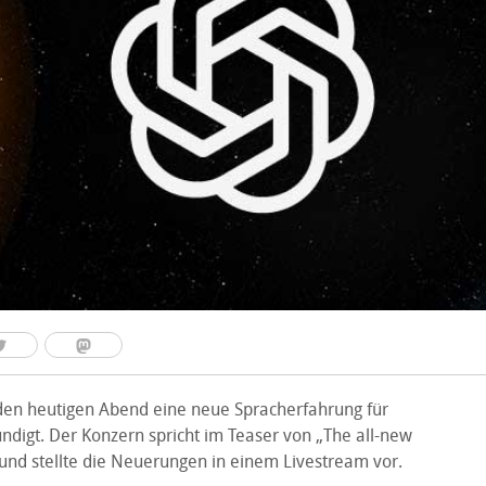
den heutigen Abend eine neue Spracherfahrung für
digt. Der Konzern spricht im Teaser von „The all-new
und stellte die Neuerungen in einem Livestream vor.