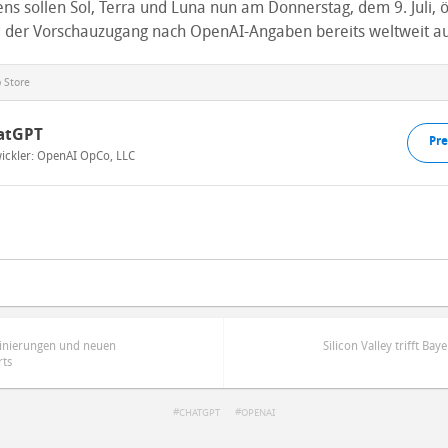
 sollen Sol, Terra und Luna nun am Donnerstag, dem 9. Juli, öf
rd der Vorschauzugang nach OpenAI-Angaben bereits weltweit a
 Store
atGPT
Pre
ickler:
OpenAI OpCo, LLC
nierungen und neuen
Silicon Valley trifft Ba
rts
CHATGPT
OPENAI