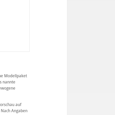
eue Modellpaket
s nannte
sgewogene
Vorschau auf
e. Nach Angaben