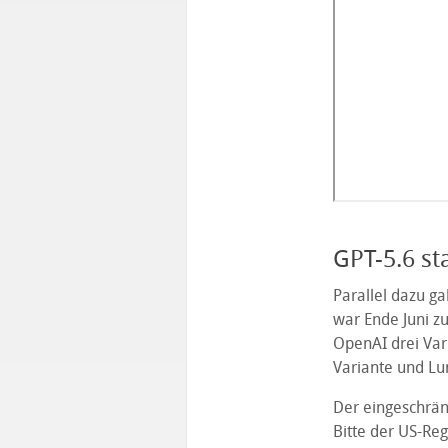
GPT-5.6 sta
Parallel dazu g
war Ende Juni z
OpenAI drei Var
Variante und Lun
Der eingeschränk
Bitte der US-Re