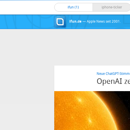
ifun (1)
iphone-ticker
ifun.de
— Apple News seit 2001.
Neue ChatGPT-Stimm
OpenAI ze