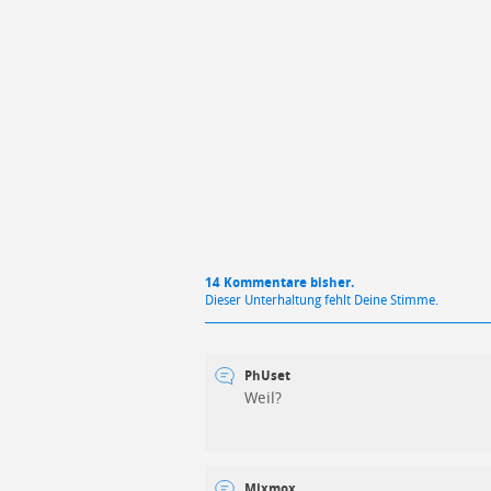
Mit Absendung stimmst du unse
14 Kommentare bisher.
Dieser Unterhaltung fehlt Deine Stimme.
PhUset
Weil?
Mixmox