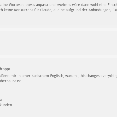
eine Wortwahl etwas anpasst und zweitens wäre dann wohl eine Einsch
ch keine Konkurrenz für Claude, alleine aufgrund der Anbindungen, Ski
droppt
rklären mir in amerikanischem Englisch, warum „this changes everyth
überhaupt ist.
st
Sekunden