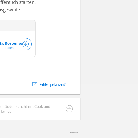
fentlich starten.
usgeweitet.
+
is: Kostenlos
Laden
Fehler gefunden?
yern: Söder spricht mit Cook und
Ternus