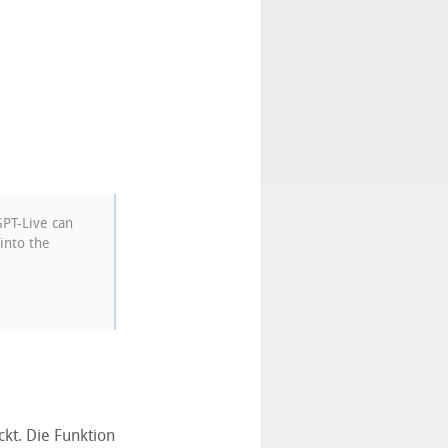
PT-Live can
into the
kt. Die Funktion