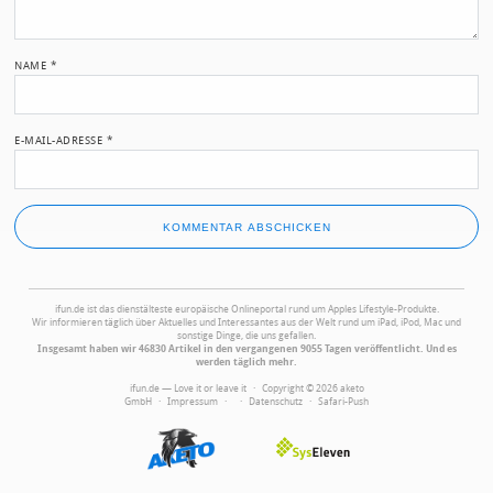
NAME
*
E-MAIL-ADRESSE
*
ifun.de ist das dienstälteste europäische Onlineportal rund um Apples Lifestyle-Produkte.
Wir informieren täglich über Aktuelles und Interessantes aus der Welt rund um iPad, iPod, Mac und
sonstige Dinge, die uns gefallen.
Insgesamt haben wir 46830 Artikel in den vergangenen 9055 Tagen veröffentlicht. Und es
werden täglich mehr.
ifun.de — Love it or leave it · Copyright © 2026 aketo
GmbH ·
Impressum
·
·
Datenschutz
·
Safari-Push