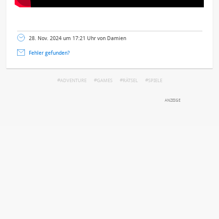
28. Nov. 2024 um 17:21 Uhr von Damien
Fehler gefunden?
ADVENTURE
GAMES
RÄTSEL
SPIELE
DEINE ANMERKUNG ZUM ARTIKEL
Mit Absendung stimmst du unseren
Datenschutzbestimmungen
zu