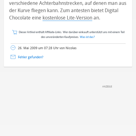
verschiedene Achterbahnstrecken, auf denen man aus
der Kurve fliegen kann. Zum antesten bietet Digital
Chocolate eine
kostenlose Lite-Version
an.
Dieser Artikel enthält Affiliate-Links. Wer darüber einkauft unterstützt uns mit einem Teil
des unveränderten Kaufpreises.
Was ist das?
26. Mai 2009 um 07:28 Uhr von Nicolas
Fehler gefunden?
DEINE ANMERKUNG ZUM ARTIKEL
Mit Absendung stimmst du unseren
Datenschutzbestimmungen
zu