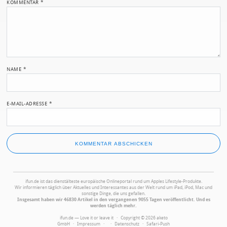
KOMMENTAR
*
NAME
*
E-MAIL-ADRESSE
*
ifun.de ist das dienstälteste europäische Onlineportal rund um Apples Lifestyle-Produkte.
Wir informieren täglich über Aktuelles und Interessantes aus der Welt rund um iPad, iPod, Mac und
sonstige Dinge, die uns gefallen.
Insgesamt haben wir 46830 Artikel in den vergangenen 9055 Tagen veröffentlicht. Und es
werden täglich mehr.
ifun.de — Love it or leave it · Copyright © 2026 aketo
GmbH ·
Impressum
·
·
Datenschutz
·
Safari-Push