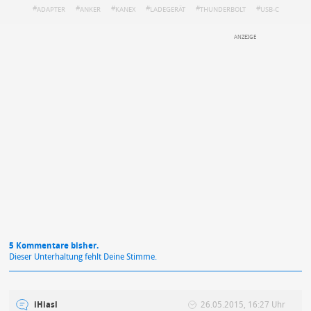
ADAPTER
ANKER
KANEX
LADEGERÄT
THUNDERBOLT
USB-C
DEINE ANMERKUNG ZUM ARTIKEL
Mit Absendung stimmst du unseren
Datenschutzbestimmungen
zu
5 Kommentare bisher.
Dieser Unterhaltung fehlt Deine Stimme.
iHiasl
26.05.2015, 16:27 Uhr