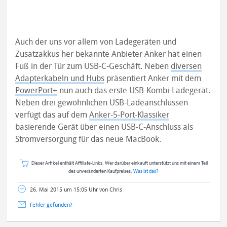
Auch der uns vor allem von Ladegeräten und
Zusatzakkus her bekannte Anbieter Anker hat einen
Fuß in der Tür zum USB-C-Geschäft. Neben
diversen
Adapterkabeln und Hubs
präsentiert Anker mit dem
PowerPort+
nun auch das erste USB-Kombi-Ladegerät.
Neben drei gewöhnlichen USB-Ladeanschlüssen
verfügt das auf dem
Anker-5-Port-Klassiker
basierende Gerät über einen USB-C-Anschluss als
Stromversorgung für das neue MacBook.
Dieser Artikel enthält Affiliate-Links. Wer darüber einkauft unterstützt uns mit einem Teil
des unveränderten Kaufpreises.
Was ist das?
26. Mai 2015 um 15:05 Uhr von Chris
Fehler gefunden?