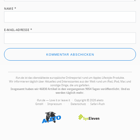
NAME
*
E-MAIL-ADRESSE
*
ifun.de ist das dienstälteste europäische Onlineportal rund um Apples Lifestyle-Produkte.
Wir informieren täglich über Aktuelles und Interessantes aus der Welt rund um iPad, iPod, Mac und
sonstige Dinge, die uns gefallen.
Insgesamt haben wir 46830 Artikel in den vergangenen 9054 Tagen veröffentlicht. Und es
werden täglich mehr.
ifun.de — Love it or leave it · Copyright © 2026 aketo
GmbH ·
Impressum
·
·
Datenschutz
·
Safari-Push