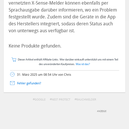
vernetzten X-Sense-Melder können ebenfalls per
Sprachausgabe darüber informieren, wo ein Problem
festgestellt wurde. Zudem sind die Geräte in die App
des Herstellers integriert, sodass deren Status auch
von unterwegs aus verfügbar ist.
Keine Produkte gefunden.
Dieser Artikel enthält Affiliate-Links. Wer darüber einkauft unterstützt uns mit einem Teil
des unveränderten Kaufpreises.
Was ist das?
31. März 2025 um 08:54 Uhr von Chris
Fehler gefunden?
GOOGLE
NEST PROTECT
RAUCHMELDER
DEINE ANMERKUNG ZUM ARTIKEL