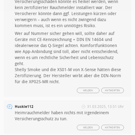
Versicherungsschäden könnte es heikel werden, wenn
kein zertifizierter Rauchmelder installiert war. Der
Versicherer könnte dann ggf. Leistungen kürzen oder
verweigern – auch wenn es nicht zwingend dazu
kommen muss, ist es ein unnötiges Risiko.
Wer auf Nummer sicher gehen will, sollte daher auf
Geräte mit CE-Kennzeichnung + DIN EN 14604 und
idealerweise das Q-Siegel achten. Komfortfunktionen
wie App-Anbindung sind toll, aber nicht entscheidend,
wenn es um rechtliche Sicherheit und Lebensschutz
geht.
Shelly Smoke und die XS01-M von X-Sense hätten diese
Zertifizierung. Der Hersteller wirbt aber die DIN-Norm
für die XP02S-MR nicht.
MELDEN
ANTWORTEN
Huskie112
31.03.2025, 13:51 Uhr
Heimrauchmelder haben nichts mit irgendeinem
Versicherungsschutz zu tun.
MELDEN
ANTWORTEN