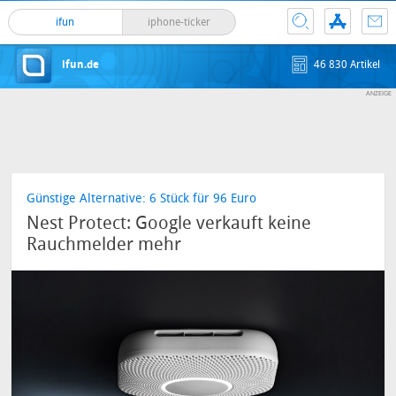
ifun
iphone-ticker
ifun.de
46 830 Artikel
Günstige Alternative: 6 Stück für 96 Euro
Nest Protect: Google verkauft keine
Rauchmelder mehr