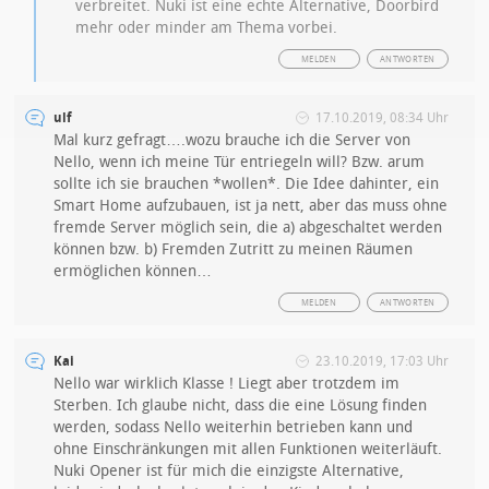
verbreitet. Nuki ist eine echte Alternative, Doorbird
mehr oder minder am Thema vorbei.
MELDEN
ANTWORTEN
ulf
17.10.2019, 08:34 Uhr
Mal kurz gefragt….wozu brauche ich die Server von
Nello, wenn ich meine Tür entriegeln will? Bzw. arum
sollte ich sie brauchen *wollen*. Die Idee dahinter, ein
Smart Home aufzubauen, ist ja nett, aber das muss ohne
fremde Server möglich sein, die a) abgeschaltet werden
können bzw. b) Fremden Zutritt zu meinen Räumen
ermöglichen können…
MELDEN
ANTWORTEN
Kai
23.10.2019, 17:03 Uhr
Nello war wirklich Klasse ! Liegt aber trotzdem im
Sterben. Ich glaube nicht, dass die eine Lösung finden
werden, sodass Nello weiterhin betrieben kann und
ohne Einschränkungen mit allen Funktionen weiterläuft.
Nuki Opener ist für mich die einzigste Alternative,