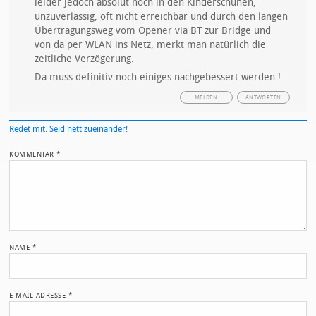
leider jedoch absolut noch in den Kinderschuhen,
unzuverlässig, oft nicht erreichbar und durch den langen
Übertragungsweg vom Opener via BT zur Bridge und
von da per WLAN ins Netz, merkt man natürlich die
zeitliche Verzögerung.
Da muss definitiv noch einiges nachgebessert werden !
MELDEN
ANTWORTEN
Redet mit. Seid nett zueinander!
KOMMENTAR
*
NAME
*
E-MAIL-ADRESSE
*