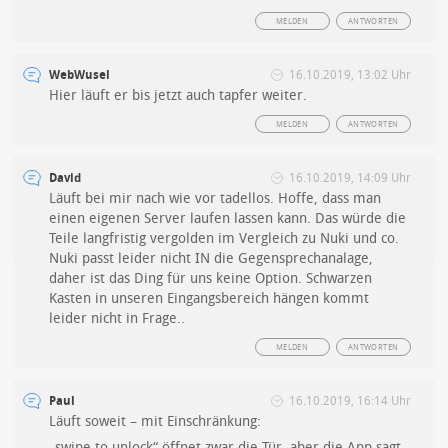
MELDEN
ANTWORTEN
WebWusel
16.10.2019, 13:02 Uhr
Hier läuft er bis jetzt auch tapfer weiter.
MELDEN
ANTWORTEN
David
16.10.2019, 14:09 Uhr
Läuft bei mir nach wie vor tadellos. Hoffe, dass man
einen eigenen Server laufen lassen kann. Das würde die
Teile langfristig vergolden im Vergleich zu Nuki und co.
Nuki passt leider nicht IN die Gegensprechanalage,
daher ist das Ding für uns keine Option. Schwarzen
Kasten in unseren Eingangsbereich hängen kommt
leider nicht in Frage..
MELDEN
ANTWORTEN
Paul
16.10.2019, 16:14 Uhr
Läuft soweit – mit Einschränkung:
„swipe to unlock“ öffnet zwar die Tür, aber die App sagt