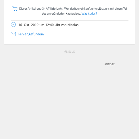
Dieser Artikel enthält Affiliate-Links. Wer darüber einkauft unterstützt uns mit einem Teil
des unveränderten Kaufpreises.
Was ist das?
16. Okt. 2019 um 12:40 Uhr von Nicolas
Fehler gefunden?
NELLO
DEINE ANMERKUNG ZUM ARTIKEL
Mit Absendung stimmst du unseren
Datenschutzbestimmungen
zu