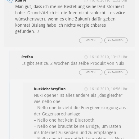
Ada14
16.10.2019, 12:52 Uhr
Man gut, dass ich meine Bestellung seinerzeit storniert
habe. Grundsätzlich ist die Idee nicht schlecht – es wäre
wünschenswert, wenn es eine Zukunft dafür geben
könnte! Bislang habe ich nichts vergleichbares
gefunden…!
MELDEN
ANTWORTEN
Stefan
16.10.2019, 13:12 Uhr
Es gibt seit ca. 2 Wochen das selbe Produkt von Nuki.
MELDEN
ANTWORTEN
hucklebehrryfinn
16.10.2019, 16:56 Uhr
Nuki opener ist alles andere als „das gleiche“
wie nello one.
– Nello one bezieht die Energieversorgung aus
der Gegensprechanlage.
– Nello one hat kein Bluetooth.
– Nello one braucht keine Bridge, um Daten
ins Internet zu senden und zu empfangen.
– Nello one ist wesentlich kompakter als Nuki