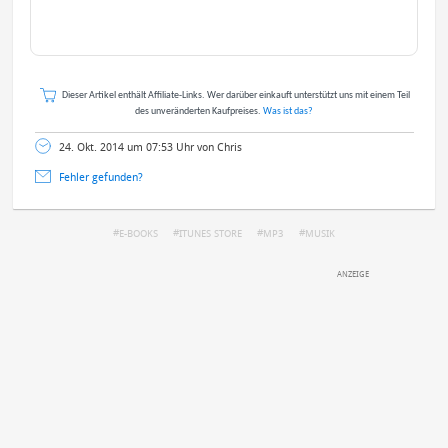
Dieser Artikel enthält Affiliate-Links. Wer darüber einkauft unterstützt uns mit einem Teil
des unveränderten Kaufpreises.
Was ist das?
24. Okt. 2014 um 07:53 Uhr von Chris
Fehler gefunden?
E-BOOKS
ITUNES STORE
MP3
MUSIK
DEINE ANMERKUNG ZUM ARTIKEL
Mit Absendung stimmst du unseren
Datenschutzbestimmungen
zu