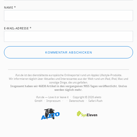
NAME
*
E-MAIL-ADRESSE
*
ifun.de ist das dienstälteste europäische Onlineportal rund um Apples Lifestyle-Produkte.
Wir informieren täglich über Aktuelles und Interessantes aus der Welt rund um iPad, iPod, Mac und
sonstige Dinge, die uns gefallen.
Insgesamt haben wir 46830 Artikel in den vergangenen 9055 Tagen veröffentlicht. Und es
werden täglich mehr.
ifun.de — Love it or leave it · Copyright © 2026 aketo
GmbH ·
Impressum
·
·
Datenschutz
·
Safari-Push