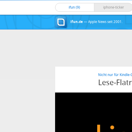
ifun (9)
iphone-ticker
ifun.de
— Apple News seit 2001.
Nicht nur für Kindle-
Lese-Flat