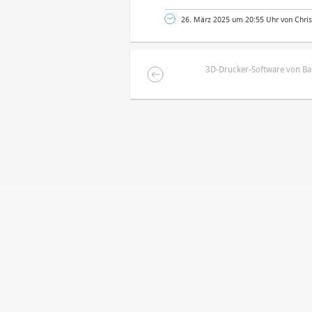
26. März 2025 um 20:55 Uhr von Chris
3D-Drucker-Software von Ba
DEINE ANMERKUNG ZUM ARTIKEL
Mit Absendung stimmst du unse