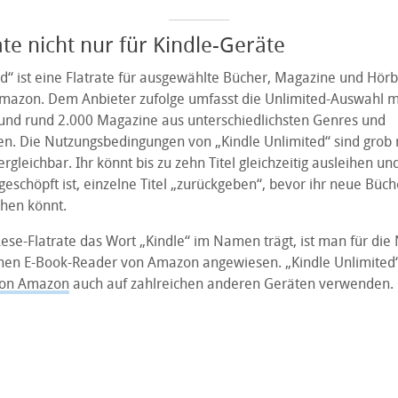
ate nicht nur für Kindle-Geräte
ed“ ist eine Flatrate für ausgewählte Bücher, Magazine und Hö
mazon. Dem Anbieter zufolge umfasst die Unlimited-Auswahl m
 und rund 2.000 Magazine aus unterschiedlichsten Genres und
. Die Nutzungsbedingungen von „Kindle Unlimited“ sind grob 
ergleichbar. Ihr könnt bis zu zehn Titel gleichzeitig ausleihen u
geschöpft ist, einzelne Titel „zurückgeben“, bevor ihr neue Büc
hen könnt.
se-Flatrate das Wort „Kindle“ im Namen trägt, ist man für die 
nen E-Book-Reader von Amazon angewiesen. „Kindle Unlimited“ 
von Amazon
auch auf zahlreichen anderen Geräten verwenden.