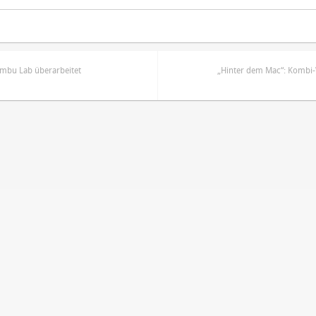
mbu Lab überarbeitet
„Hinter dem Mac“: Kombi
ren
Datenschutzbestimmungen
zu