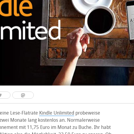
eine Lese-Flatrate
Kindle Unlimited
probeweise
zwei Monate lang kostenlos an. Normalerweise
nnement mit 11,75 Euro im Monat zu Buche. Ihr habt