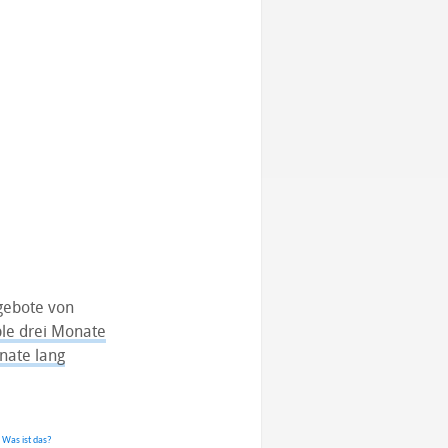
ngebote von
le drei Monate
nate lang
.
Was ist das?