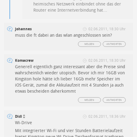
heimisches Netzwerk einbindet ohne das der
Router eine Internetverbindung hat…
johannes
02.06.2011, 18:30 Uhr
muss die ft dabei an das wlan angeschlossen sein?
MELDEN
ANTWORTEN
Komacrew
02.06.2011, 18:30 Uhr
Generell eigentlich ganz interessant aber die Preise sind
wahrscheinlich wieder utopisch. Bevor ich mir 16GB von
Kingston hole hätte ich lieber 16Gb mehr Speicher im
iOS Gerät, zumal die Akkulaufzeit mit 4 Stunden ja auch
etwas bescheiden daherkommt
MELDEN
ANTWORTEN
Didi 
02.06.2011, 18:36 Uhr
Wi-Drive
Mit integrierter Wi-Fi und vier Stunden Batterielaufzeit
bietet Kingston neue Wi-Drive Taschenformat tragbaren