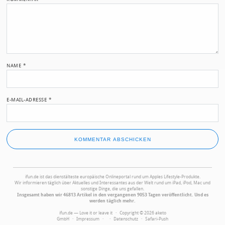
NAME
*
E-MAIL-ADRESSE
*
ifun.de ist das dienstälteste europäische Onlineportal rund um Apples Lifestyle-Produkte.
Wir informieren täglich über Aktuelles und Interessantes aus der Welt rund um iPad, iPod, Mac und
sonstige Dinge, die uns gefallen.
Insgesamt haben wir 46813 Artikel in den vergangenen 9053 Tagen veröffentlicht. Und es
werden täglich mehr.
ifun.de — Love it or leave it · Copyright © 2026 aketo
GmbH ·
Impressum
·
·
Datenschutz
·
Safari-Push