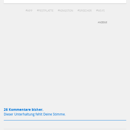
APP
FESTPLATTE
KINGSTON
SPEICHER
WI-FI
DEINE ANMERKUNG ZUM ARTIKEL
Mit Absendung stimmst du unseren
Datenschutzbestimmungen
zu
26 Kommentare bisher.
Dieser Unterhaltung fehlt Deine Stimme.