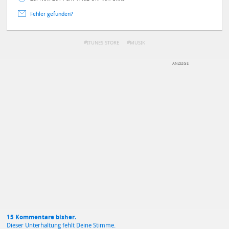
Fehler gefunden?
ITUNES STORE
MUSIK
DEINE ANMERKUNG ZUM ARTIKEL
Mit Absendung stimmst du unseren
Datenschutzbestimmungen
zu
15 Kommentare bisher.
Dieser Unterhaltung fehlt Deine Stimme.