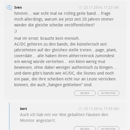
Sven
25.11.2014, 17:23 Uhr
hmmm… war echt mal ne richtig geile band… frage
mich allerdings, warum sie jetzt seit 20 jahren immer
wieder die gleiche scheibe veröffentlichen?
;)
mal im ernst: braucht kein mensch.
AC/DC gehören zu den bands, die künstlerisch seit
jahrzehnten auf der gleichen stelle treten…page, plant,
coverdale… alle haben ihren altherrenrock zumindest
ein wenig würde verliehen… ein klein wenig mut
bewiesen, ohne dabei weniger authentisch zu klingen…
und dann gibt’s bands wie AC/DC, die Stones und noch
ein paar, die ihre scheiben echt nur an Leute verticken
können, die auch „hängen geblieben“ sind.
MELDEN
ANTWORTEN
bert
25.11.2014, 17:35 Uhr
Auch ich hab mit vor Wut geballten Fäusten den
Monitor angestarrt.
MELDEN
ANTWORTEN