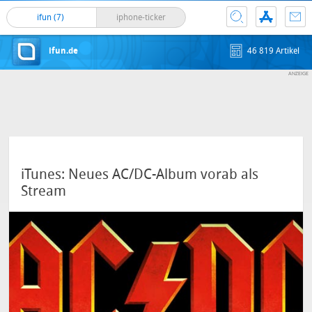
ifun (7)
iphone-ticker
ifun.de
46 819 Artikel
iTunes: Neues AC/DC-Album vorab als
Stream