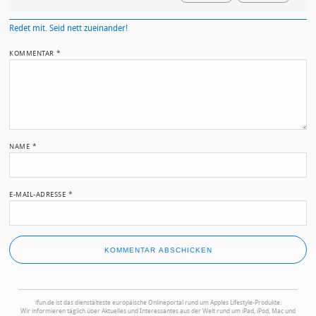
Redet mit. Seid nett zueinander!
KOMMENTAR
*
NAME
*
E-MAIL-ADRESSE
*
ifun.de ist das dienstälteste europäische Onlineportal rund um Apples Lifestyle-Produkte.
Wir informieren täglich über Aktuelles und Interessantes aus der Welt rund um iPad, iPod, Mac und