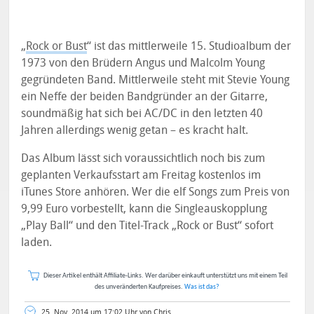
„
Rock or Bust
“ ist das mittlerweile 15. Studioalbum der
1973 von den Brüdern Angus und Malcolm Young
gegründeten Band. Mittlerweile steht mit Stevie Young
ein Neffe der beiden Bandgründer an der Gitarre,
soundmäßig hat sich bei AC/DC in den letzten 40
Jahren allerdings wenig getan – es kracht halt.
Das Album lässt sich voraussichtlich noch bis zum
geplanten Verkaufsstart am Freitag kostenlos im
iTunes Store anhören. Wer die elf Songs zum Preis von
9,99 Euro vorbestellt, kann die Singleauskopplung
„Play Ball“ und den Titel-Track „Rock or Bust“ sofort
laden.
Dieser Artikel enthält Affiliate-Links. Wer darüber einkauft unterstützt uns mit einem Teil
des unveränderten Kaufpreises.
Was ist das?
25. Nov. 2014 um 17:02 Uhr von Chris