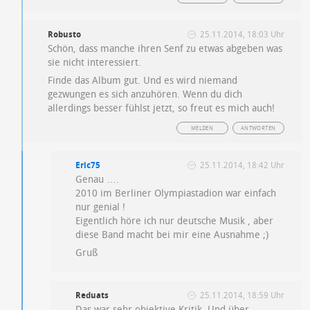
Robusto
25.11.2014, 18:03 Uhr
Schön, dass manche ihren Senf zu etwas abgeben was
sie nicht interessiert.
Finde das Album gut. Und es wird niemand
gezwungen es sich anzuhören. Wenn du dich
allerdings besser fühlst jetzt, so freut es mich auch!
MELDEN
ANTWORTEN
Eric75
25.11.2014, 18:42 Uhr
Genau ….
2010 im Berliner Olympiastadion war einfach
nur genial !
Eigentlich höre ich nur deutsche Musik , aber
diese Band macht bei mir eine Ausnahme ;)
Gruß
Reduats
25.11.2014, 18:59 Uhr
Das war sehr objektive Kritik. Und über