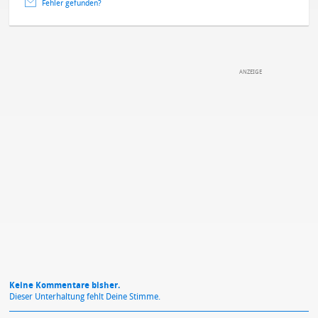
Fehler gefunden?
DEINE ANMERKUNG ZUM ARTIKEL
Mit Absendung stimmst du unseren
Datenschutzbestimmungen
zu
Keine Kommentare bisher.
Dieser Unterhaltung fehlt Deine Stimme.