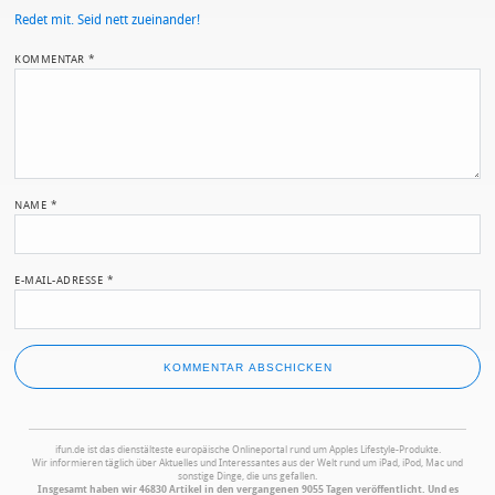
Redet mit. Seid nett zueinander!
KOMMENTAR
*
NAME
*
E-MAIL-ADRESSE
*
ifun.de ist das dienstälteste europäische Onlineportal rund um Apples Lifestyle-Produkte.
Wir informieren täglich über Aktuelles und Interessantes aus der Welt rund um iPad, iPod, Mac und
sonstige Dinge, die uns gefallen.
Insgesamt haben wir 46830 Artikel in den vergangenen 9055 Tagen veröffentlicht. Und es