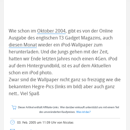
Wie schon im
Oktober 2004
, gibt es von der Online
Ausgabe des englischen T3 Gadget Magazins, auch
diesen Monat
wieder ein iPod-Wallpaper zum
herunterladen. Und die Jungs gehen mit der Zeit,
hatten wir Ende letzten Jahres noch einen 4Gen. iPod
auf dem Hintergrundbild, ist es auf dem Aktuellen
schon ein iPod photo.
Zwar sind die Wallpaper nicht ganz so freizügig wie die
bekannten Hegre-Pics (links im bild) aber auch ganz
nett.. Viel Spaß
Dieser Artikel enthält Affiliate-Links. Wer darüber einkauft unterstützt uns mit einem Teil
des unveränderten Kaufpreises.
Was ist das?
03. Feb. 2005 um 11:09 Uhr von Nicolas