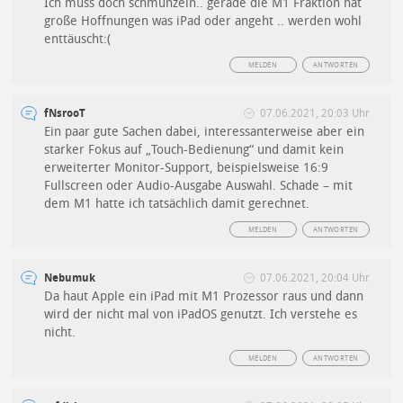
Ich muss doch schmunzeln.. gerade die M1 Fraktion hat
große Hoffnungen was iPad oder angeht .. werden wohl
enttäuscht:(
MELDEN
ANTWORTEN
fNsrooT
07.06.2021, 20:03 Uhr
Ein paar gute Sachen dabei, interessanterweise aber ein
starker Fokus auf „Touch-Bedienung“ und damit kein
erweiterter Monitor-Support, beispielsweise 16:9
Fullscreen oder Audio-Ausgabe Auswahl. Schade – mit
dem M1 hatte ich tatsächlich damit gerechnet.
MELDEN
ANTWORTEN
Nebumuk
07.06.2021, 20:04 Uhr
Da haut Apple ein iPad mit M1 Prozessor raus und dann
wird der nicht mal von iPadOS genutzt. Ich verstehe es
nicht.
MELDEN
ANTWORTEN