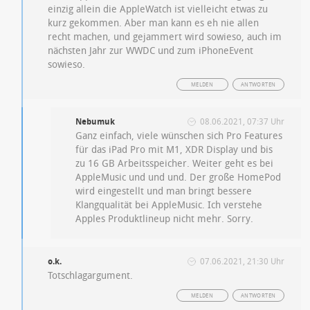
einzig allein die AppleWatch ist vielleicht etwas zu
kurz gekommen. Aber man kann es eh nie allen
recht machen, und gejammert wird sowieso, auch im
nächsten Jahr zur WWDC und zum iPhoneEvent
sowieso.
MELDEN
ANTWORTEN
Nebumuk
08.06.2021, 07:37 Uhr
Ganz einfach, viele wünschen sich Pro Features
für das iPad Pro mit M1, XDR Display und bis
zu 16 GB Arbeitsspeicher. Weiter geht es bei
AppleMusic und und und. Der große HomePod
wird eingestellt und man bringt bessere
Klangqualität bei AppleMusic. Ich verstehe
Apples Produktlineup nicht mehr. Sorry.
o.k.
07.06.2021, 21:30 Uhr
Totschlagargument.
MELDEN
ANTWORTEN