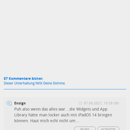
Mit Absendung stimmst du unseren
Datenschutzbestimmungen
zu
87 Kommentare bisher.
Dieser Unterhaltung fehlt Deine Stimme.
Ensign
07.06.2021, 19:59 Uhr
Puh also wenn das alles war…die Widgets und App
Library hätte man locker auch mit iPadOS 14 bringen
können. Haut mich echt nicht um…
MELDEN
ANTWORTEN