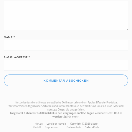
NAME
*
E-MAIL-ADRESSE
*
ifun.de ist das dienstälteste europäische Onlineportal rund um Apples Lifestyle-Produkte.
Wir informieren täglich über Aktuelles und Interessantes aus der Welt rund um iPad, iPod, Mac und
sonstige Dinge, die uns gefallen.
Insgesamt haben wir 46830 Artikel in den vergangenen 9055 Tagen veröffentlicht. Und es
werden täglich mehr.
ifun.de — Love it or leave it · Copyright © 2026 aketo
GmbH ·
Impressum
·
·
Datenschutz
·
Safari-Push