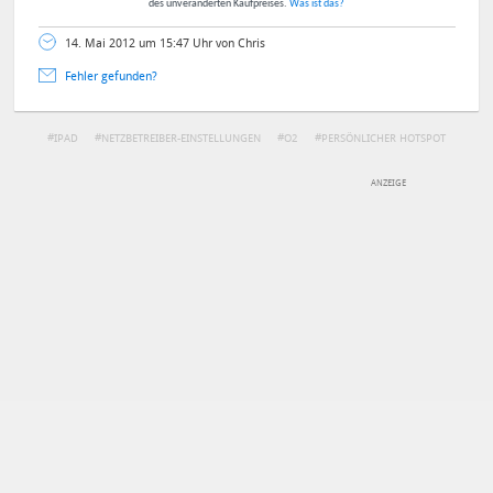
des unveränderten Kaufpreises.
Was ist das?
14. Mai 2012 um 15:47 Uhr von Chris
Fehler gefunden?
IPAD
NETZBETREIBER-EINSTELLUNGEN
O2
PERSÖNLICHER HOTSPOT
TELEKOM
VODAFONE
DEINE ANMERKUNG ZUM ARTIKEL
Mit Absendung stimmst du unseren
Datenschutzbestimmungen
zu