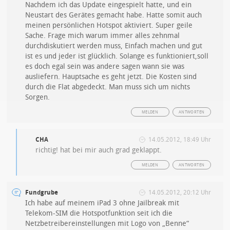
Nachdem ich das Update eingespielt hatte, und ein
Neustart des Gerätes gemacht habe. Hatte somit auch
meinen persönlichen Hotspot aktiviert. Super geile
Sache. Frage mich warum immer alles zehnmal
durchdiskutiert werden muss, Einfach machen und gut
ist es und jeder ist glücklich. Solange es funktioniert,soll
es doch egal sein was andere sagen wann sie was
ausliefern. Hauptsache es geht jetzt. Die Kosten sind
durch die Flat abgedeckt. Man muss sich um nichts
Sorgen.
MELDEN
ANTWORTEN
CHA
14.05.2012, 18:49 Uhr
richtig! hat bei mir auch grad geklappt.
MELDEN
ANTWORTEN
Fundgrube
14.05.2012, 20:12 Uhr
Ich habe auf meinem iPad 3 ohne Jailbreak mit
Telekom-SIM die Hotspotfunktion seit ich die
Netzbetreibereinstellungen mit Logo von „Benne“