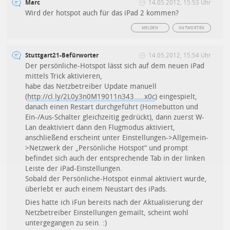
Marc
14.05.2012, 15:53 Uhr
Wird der hotspot auch für das iPad 2 kommen?
MELDEN
ANTWORTEN
Stuttgart21-Befürworter
14.05.2012, 15:54 Uhr
Der persönliche-Hotspot lässt sich auf dem neuen iPad
mittels Trick aktivieren,
habe das Netzbetreiber Update manuell
(
http://cl.ly/2L0y3n0M19011n343.....x0c
) eingespielt,
danach einen Restart durchgeführt (Homebutton und
Ein-/Aus-Schalter gleichzeitig gedrückt), dann zuerst W-
Lan deaktiviert dann den Flugmodus aktiviert,
anschließend erscheint unter Einstellungen->Allgemein-
>Netzwerk der „Persönliche Hotspot“ und prompt
befindet sich auch der entsprechende Tab in der linken
Leiste der iPad-Einstellungen.
Sobald der Persönliche-Hotspot einmal aktiviert wurde,
überlebt er auch einem Neustart des iPads.
Dies hatte ich iFun bereits nach der Aktualisierung der
Netzbetreiber Einstellungen gemailt, scheint wohl
untergegangen zu sein. :)