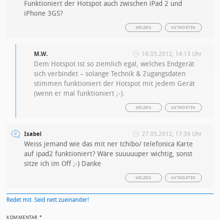
Funktioniert der Hotspot auch zwischen iPad 2 und
iPhone 3GS?
MELDEN
ANTWORTEN
M.W.
16.05.2012, 14:13 Uhr
Dem Hotspot ist so ziemlich egal, welches Endgerät
sich verbindet – solange Technik & Zugangsdaten
stimmen funktioniert der Hotspot mit jedem Gerät
(wenn er mal funktioniert ;-).
MELDEN
ANTWORTEN
Isabel
27.05.2012, 17:39 Uhr
Weiss jemand wie das mit ner tchibo/ telefonica Karte
auf ipad2 funktioniert? Wäre suuuuuper wichtig, sonst
sitze ich im Off ;-) Danke
MELDEN
ANTWORTEN
Redet mit. Seid nett zueinander!
KOMMENTAR
*