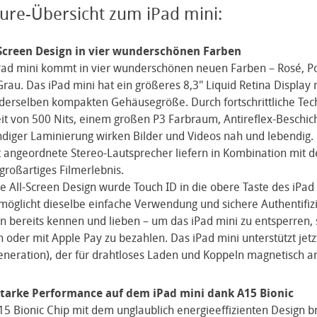
ure-Übersicht zum iPad mini:
Screen Design in vier wunderschönen Farben
ad mini kommt in vier wunderschönen neuen Farben – Rosé, Pol
rau. Das iPad mini hat ein größeres 8,3" Liquid Retina Display
derselben kompakten Gehäusegröße. Durch fortschrittliche Tec
eit von 500 Nits, einem großen P3 Farbraum, Antireflex-Beschic
ndiger Laminierung wirken Bilder und Videos nah und lebendig.
 angeordnete Stereo-Lautsprecher liefern in Kombination mit
 großartiges Filmerlebnis.
e All-Screen Design wurde Touch ID in die obere Taste des iPad 
möglicht dieselbe einfache Verwendung und sichere Authentifizi
n bereits kennen und lieben – um das iPad mini zu entsperren, 
oder mit Apple Pay zu bezahlen. Das iPad mini unterstützt jetz
Generation), der für drahtloses Laden und Koppeln magnetisch a
tarke Performance auf dem iPad mini dank A15 Bionic
5 Bionic Chip mit dem unglaublich energieeffizienten Design b