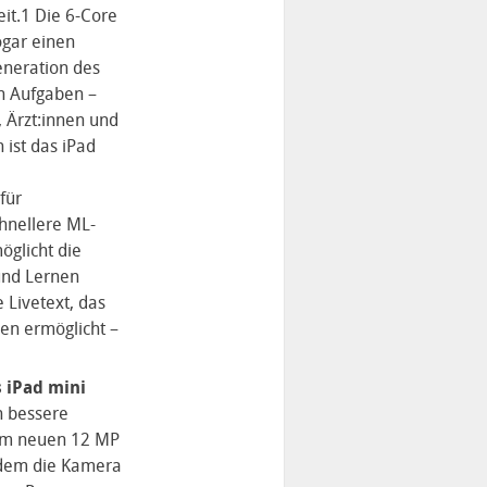
it.1 Die 6-Core
ogar einen
eneration des
en Aufgaben –
, Ärzt:innen und
ist das iPad
für
chnellere ML-
glicht die
und Lernen
 Livetext, das
en ermöglicht –
 iPad mini
h bessere
nem neuen 12 MP
 dem die Kamera