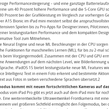
iesige Performancesteigerung – und eine ganztäge Batterielaufze
 eine um 40 Prozent höhere Performance und die 5-Core GPU s
0 Prozent bei der Grafikleistung im Vergleich zur vorherigen G
Der A15 Bionic im iPad mini meistert selbst die anspruchsvollst
tensiven Spielen bis zu Pro-Apps für Designer:innen, Pilot:innen
einer leistungsstarken Performance und dem kompakten Design 
timative Tool zum Mitnehmen.
e Neural Engine und neue ML Beschleuniger in der CPU sorgen 
iche Funktionen für maschinelles Lernen (ML), für bis zu 2-mal s
ls beim Vorgängermodell. Zusammen mit der CPU und GPU ermö
ine Anwendungen auf dem nächsten Level, wie Bilderkennung 
 Sprache. iPadOS 15 bietet leistungsstarke neue ML Features wie
ce Intelligenz Text in einem Foto erkennt und bestimmte Aktion
ext aus Fotos in sieben verschiedene Sprachen übersetzt.2
odus kommt mit neuen fortschrittlichen Kameras auf das
dus vom iPad Pro gibt es jetzt auch auf dem iPad mini für noc
. Eine weiterentwickelte Ultraweitwinkel-Frontkamera mit ei
einem viel größeren Sichtfeld ermöglicht den Folgemodus, bei