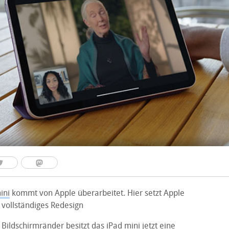
ini
kommt von Apple überarbeitet. Hier setzt Apple
 vollständiges Redesign
ildschirmränder besitzt das iPad mini jetzt eine