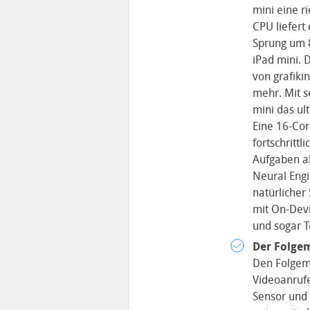
mini eine r
CPU liefert
Sprung um 8
iPad mini. 
von grafikin
mehr. Mit s
mini das ul
Eine 16-Cor
fortschrittl
Aufgaben a
Neural Eng
natürlicher
mit On-Devi
und sogar T
Der Folgem
Den Folgemo
Videoanrufe
Sensor und 