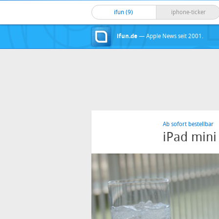
ifun (9)
iphone-ticker
ifun.de
— Apple News seit 2001.
Ab sofort bestellbar
iPad mini