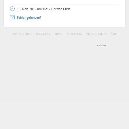
15. Nov. 2012 um 16:17 Uhr von Chris
Fehler gefunden?
APPLE STORE
CELLULAR
IPAD
IPAD MINI
LIEFERTERMIN
SIM-
KARTE
DEINE ANMERKUNG ZUM ARTIKEL
Mit Absendung stimmst du unseren
Datenschutzbestimmungen
zu