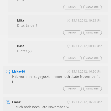
Dito
MELDEN
ANTWORTEN
Mika
15.11.2012, 19:23 Uhr
Dito. Leider!
MELDEN
ANTWORTEN
Hasc
16.11.2012, 00:16 Uhr
Dieter ;-)
MELDEN
ANTWORTEN
McKay80
15.11.2012, 16:20 Uhr
Hab vorhin erst geguckt, immernoch „Late November“ :-
(
MELDEN
ANTWORTEN
Frank
15.11.2012, 16:20 Uhr
…auch noch noch Late November :-(