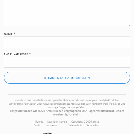
NAME
*
E-MAIL-ADRESSE
*
ifun.de ist das dienstälteste europäische Onlineportal rund um Apples Lifestyle-Produkte.
Wir informieren täglich über Aktuelles und Interessantes aus der Welt rund um iPad, iPod, Mac und
sonstige Dinge, die uns gefallen.
Insgesamt haben wir 46827 Artikel in den vergangenen 9054 Tagen veröffentlicht. Und es
werden täglich mehr.
ifun.de — Love it or leave it · Copyright © 2026 aketo
GmbH ·
Impressum
·
·
Datenschutz
·
Safari-Push