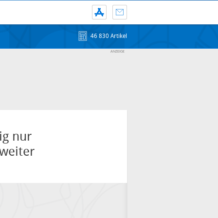
46 830 Artikel
ig nur
 weiter