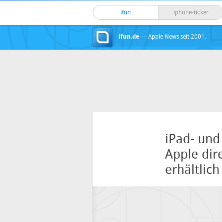
ifun
iphone-ticker
ifun.de
— Apple News seit 2001.
iPad- und
Apple dire
erhältlich