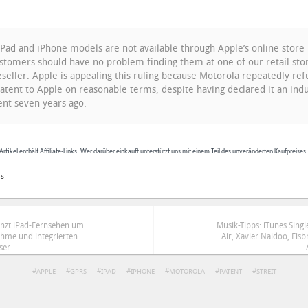
Pad and iPhone models are not available through Apple’s online stor
ustomers should have no problem finding them at one of our retail sto
seller. Apple is appealing this ruling because Motorola repeatedly ref
patent to Apple on reasonable terms, despite having declared it an ind
ent seven years ago.
Artikel enthält Affiliate-Links. Wer darüber einkauft unterstützt uns mit einem Teil des unveränderten Kaufpreises
as
änzt iPad-Fernsehen um
Musik-Tipps: iTunes Sin
ahme und integrierten
Air, Xavier Naidoo, Eis
ser
APPLE
GPRS
IPAD
IPHONE
MOTOROLA
PATENT
STREIT