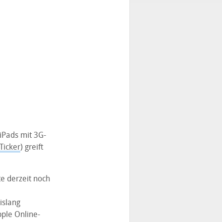
iPads mit 3G-
Ticker
) greift
te derzeit noch
islang
pple Online-