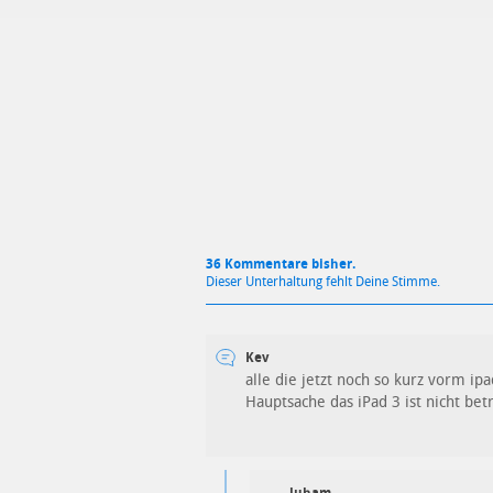
Mit Absendung stimmst du unse
36 Kommentare bisher.
Dieser Unterhaltung fehlt Deine Stimme.
Kev
alle die jetzt noch so kurz vorm i
Hauptsache das iPad 3 ist nicht betr
luham