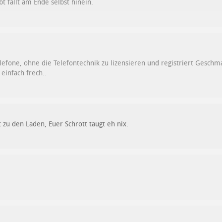
 fällt am Ende selbst hinein.
elefone, ohne die Telefontechnik zu lizensieren und registriert Gesc
einfach frech..
 zu den Laden, Euer Schrott taugt eh nix.