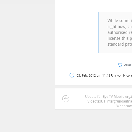
While some i
right now, c
authorised re
license this 
standard pat
Dieser 
03. Feb. 2012 um 11:48 Uhr von Nicol
Update für Eye TV Mobile erg
Videotext, Hintergrundaufn
DEINE ANMERKUNG ZUM ARTIKEL
Webbrow