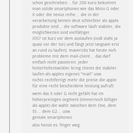
schon geschrieben… für 200 euro bekommt
man solide smartphones wie das Moto G oder
X oder die nexus reihe… die in der
verarbeitung keinen deut schlechter als apple
produkte sind… die software läuft stabiler, die
möglichkeiten sind vielfältiger.
iOS7 ist kurz vor dem auslaufen (ios8 staht ja
quasi vor der tür) und fängt jetzt langsam erst
an rund zu laufen). mavericks hat heute nich
probleme mit dem mail-client… das darf
einfach nicht passieren. jeder
hinterhofentwickler bring clients die stabiler
laufen als apples eigenes "mail" usw.
nichts rechtfertigt mehr die preise die apple
für eine recht bescheidene leistung aufruft.
wem das X oder G nicht gefällt hat im
höherpreisigen segment (immernoch billiger
als apple) die wahlr zwischen dem One, dem
S5… dem G2… usw.
geniale smartphones.
also heisst es: finger weg.