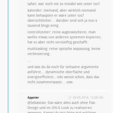
safari: war noch nie so instabil wie unter ios7
kalender: niemand, aber wirklich niemand
kann behaupten er wäre unter ios7
übersichtlicher… darüber sind sich ja nun x
tausend blogs einig.
controllcenter: reine augenwischerei. man
wollte etwas von anderen systemen kopieren,
hat es aber nicht vernünftig geschafft.
multitasking: reine optische anpassung. keine
verbesserung.
…
und was du da noch für seltsame argumente
anführst… dynamische oberfläche und
energieeffizienz…ndu weisst schon, dass das
nicht zusammenpasst… usw.
Appster
03.05.2014, 12:08 Uhr
@Sebastian: Das wäre alles auch ohne Flat-
Design und im iOS-6 Look zu realisieren
gewesen. Kannst du mir bitte mal erklären,