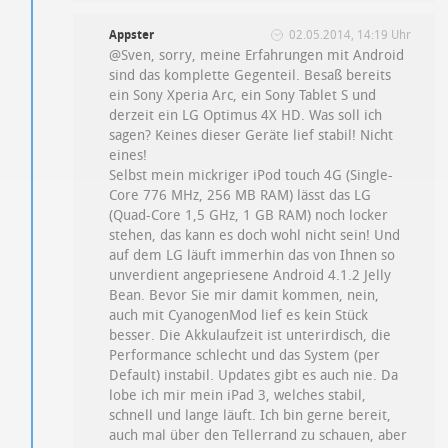
Appster
02.05.2014, 14:19 Uhr
@Sven, sorry, meine Erfahrungen mit Android
sind das komplette Gegenteil. Besaß bereits
ein Sony Xperia Arc, ein Sony Tablet S und
derzeit ein LG Optimus 4X HD. Was soll ich
sagen? Keines dieser Geräte lief stabil! Nicht
eines!
Selbst mein mickriger iPod touch 4G (Single-
Core 776 MHz, 256 MB RAM) lässt das LG
(Quad-Core 1,5 GHz, 1 GB RAM) noch locker
stehen, das kann es doch wohl nicht sein! Und
auf dem LG läuft immerhin das von Ihnen so
unverdient angepriesene Android 4.1.2 Jelly
Bean. Bevor Sie mir damit kommen, nein,
auch mit CyanogenMod lief es kein Stück
besser. Die Akkulaufzeit ist unterirdisch, die
Performance schlecht und das System (per
Default) instabil. Updates gibt es auch nie. Da
lobe ich mir mein iPad 3, welches stabil,
schnell und lange läuft. Ich bin gerne bereit,
auch mal über den Tellerrand zu schauen, aber