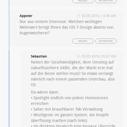
MELDEN
ANTWORTEN
Appster
02.05.2014, 13:46 Uhr
Nur aus reinem Interesse: Welchen wichtigen
Mehrwert bringt Ihnen das iOS 7-Design abseits von
Augenwischerei?
MELDEN
ANTWORTEN
Sebastian
03.05.2014, 05:01 Uhr
Neben der Geschwindigkeit, dem Umstieg auf
zukunftssichere 64Bit, die der Markt erst mal
auf die Beine stellen muss? So etwas verlangt
nämlich nach einem passenden Unterbau, also
OS.
Da wären dann:
• Spotlight endlich von jedem Homescreen
erreichen
• Safari mit brauchbarer Tab Verwaltung
• Wischgeste im ganzen System, die Knöpfe
überflüssig machen (nach links)
• im direkten Vergleich eine bessere Übersicht