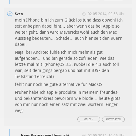
Sven
02.05.2014, 09:58 Uhr
mein IPhone bin ich zum Glück los (und dass obwohl ich
seit anbeginn dabei bin)… aber wenn das bei Apple so
weiter geht, dann wird Mavericks wohl auch den Mac
Ausstieg bedeuten… Schade… auch hier seit den 90ern
dabei.
Naja, bei Android fühle ich mich mehr als gut
aufgehoben… und bin gerade so zufrieden, wie das
letzte mal mit i(Phone)OS 3.3. (wobei die 4.3 auch toll
war, seit dem gings bergab und hat mit iOS7 den
Tiefststand erreicht).
fehlt nur noch ne gute alternative für Mac OS.
Früher habe ich apple-produkte in meinem freundes-
und bekanntenkreis beworbrn wie blöde… heute gibts
von mir nur noch einen satz mit zwei wörtern: Finger
weg!
MELDEN
ANTWORTEN
Hans Werner von Umwucht
02.05.2014, 10:06 Uhr