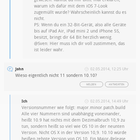
warum ich dafür mit dem iOS 7-Look
zugemüllt wurde? Wahrscheinlich kannst du es
nicht.
PS: Wenn du ein 32-Bit-Gerät, also alle Geräte
bis auf iPad Air, iPad mini 2 und iPhone 5S,
besitzt, bringt dir 64 Bit herzlich wenig.
@Sven: Hier muss ich dir voll zustimmen, das
ist leider wahr.
John
02.05.2014, 12:25 Uhr
Wieso eigentlich nicht 11 sondern 10.10?
MELDEN
ANTWORTEN
Ich
02.05.2014, 14:49 Uhr
Versionsnummer wie folgt: major.minor.patch.build
Alle vier Nummern sind unabhängig voneinander,
heißt 10.9 hat nichts mit dem Dezimalbruch 10,9 zu
tun, sondern heißt so viel wie OS 10 in der neunten
Version. Nicht OS X in der Version 10,9. 10.10 würde
heißen zehnte Version von OS 10. Ein Major-Release