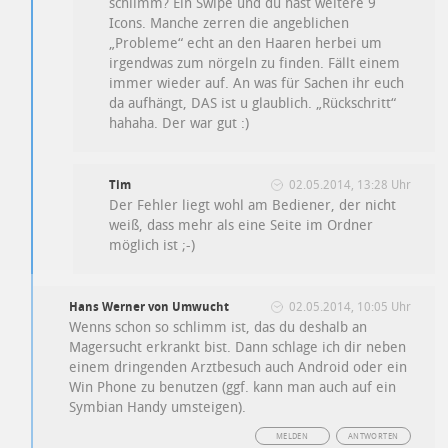
schlimm? Ein Swipe und du hast weitere 9
Icons. Manche zerren die angeblichen
„Probleme“ echt an den Haaren herbei um
irgendwas zum nörgeln zu finden. Fällt einem
immer wieder auf. An was für Sachen ihr euch
da aufhängt, DAS ist u glaublich. „Rückschritt“
hahaha. Der war gut :)
Tim
02.05.2014, 13:28 Uhr
Der Fehler liegt wohl am Bediener, der nicht
weiß, dass mehr als eine Seite im Ordner
möglich ist ;-)
Hans Werner von Umwucht
02.05.2014, 10:05 Uhr
Wenns schon so schlimm ist, das du deshalb an
Magersucht erkrankt bist. Dann schlage ich dir neben
einem dringenden Arztbesuch auch Android oder ein
Win Phone zu benutzen (ggf. kann man auch auf ein
Symbian Handy umsteigen).
MELDEN
ANTWORTEN