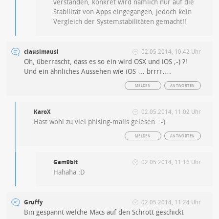
verstanden, konkret wird nämlich nur auf die
Stabilität von Apps eingegangen, jedoch kein
Vergleich der Systemstabilitäten gemacht!!
clausimausi
02.05.2014, 10:42 Uhr
Oh, überrascht, dass es so ein wird OSX und iOS ;-) ?!
Und ein ähnliches Aussehen wie iOS … brrrr….
MELDEN
ANTWORTEN
KaroX
02.05.2014, 11:02 Uhr
Hast wohl zu viel phising-mails gelesen. :-)
MELDEN
ANTWORTEN
Gam9bit
02.05.2014, 11:16 Uhr
Hahaha :D
Gruffy
02.05.2014, 11:24 Uhr
Bin gespannt welche Macs auf den Schrott geschickt