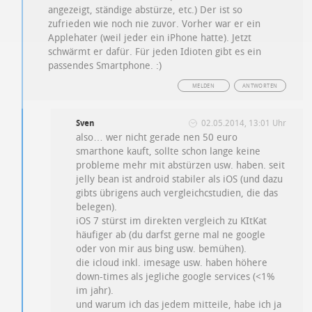
angezeigt, ständige abstürze, etc.) Der ist so
zufrieden wie noch nie zuvor. Vorher war er ein
Applehater (weil jeder ein iPhone hatte). Jetzt
schwärmt er dafür. Für jeden Idioten gibt es ein
passendes Smartphone. :)
MELDEN
ANTWORTEN
Sven
02.05.2014, 13:01 Uhr
also… wer nicht gerade nen 50 euro
smarthone kauft, sollte schon lange keine
probleme mehr mit abstürzen usw. haben. seit
jelly bean ist android stabiler als iOS (und dazu
gibts übrigens auch vergleichcstudien, die das
belegen).
iOS 7 stürst im direkten vergleich zu KItKat
häufiger ab (du darfst gerne mal ne google
oder von mir aus bing usw. bemühen).
die icloud inkl. imesage usw. haben höhere
down-times als jegliche google services (<1%
im jahr).
und warum ich das jedem mitteile, habe ich ja