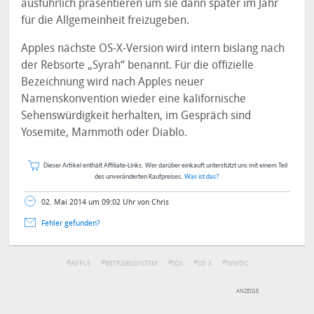
ausführlich präsentieren um sie dann später im Jahr
für die Allgemeinheit freizugeben.
Apples nächste OS-X-Version wird intern bislang nach
der Rebsorte „Syrah“ benannt. Für die offizielle
Bezeichnung wird nach Apples neuer
Namenskonvention wieder eine kalifornische
Sehenswürdigkeit herhalten, im Gespräch sind
Yosemite, Mammoth oder Diablo.
Dieser Artikel enthält Affiliate-Links. Wer darüber einkauft unterstützt uns mit einem Teil
des unveränderten Kaufpreises.
Was ist das?
02. Mai 2014 um 09:02 Uhr von Chris
Fehler gefunden?
APPLE
BETRIEBSSYSTEM
IOS
OS X
WWDC
DEINE ANMERKUNG ZUM ARTIKEL