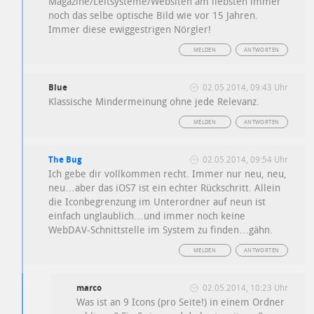
Magazine/Leitsysteme/Websiten am liebsten immer
noch das selbe optische Bild wie vor 15 Jahren.
Immer diese ewiggestrigen Nörgler!
MELDEN
ANTWORTEN
Blue
02.05.2014, 09:43 Uhr
Klassische Mindermeinung ohne jede Relevanz.
MELDEN
ANTWORTEN
The Bug
02.05.2014, 09:54 Uhr
Ich gebe dir vollkommen recht. Immer nur neu, neu,
neu…aber das iOS7 ist ein echter Rückschritt. Allein
die Iconbegrenzung im Unterordner auf neun ist
einfach unglaublich…und immer noch keine
WebDAV-Schnittstelle im System zu finden…gähn.
MELDEN
ANTWORTEN
marco
02.05.2014, 10:23 Uhr
Was ist an 9 Icons (pro Seite!) in einem Ordner