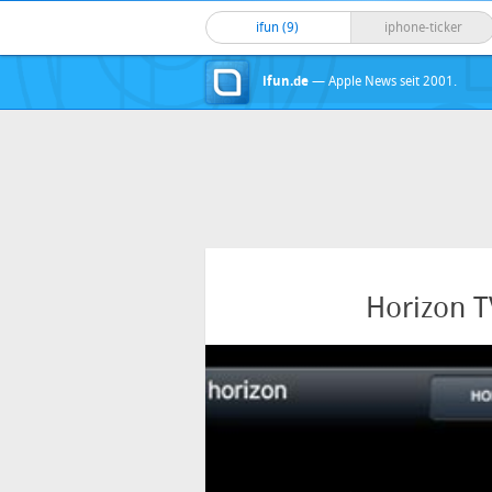
ifun (9)
iphone-ticker
ifun.de
— Apple News seit 2001.
Horizon T