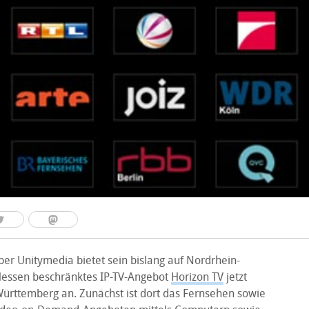
ber Unitymedia bietet sein bislang auf Nordrhein-
Hessen beschränktes IP-TV-Angebot
Horizon TV
jetzt
ürttemberg an. Zunächst ist dort das Fernsehen sowie