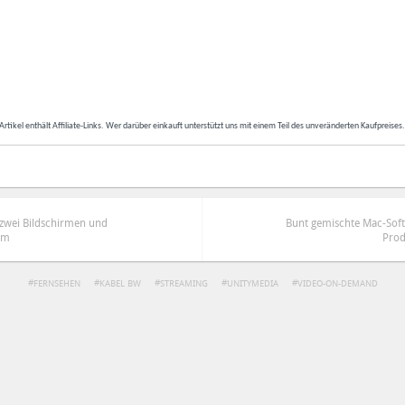
Artikel enthält Affiliate-Links. Wer darüber einkauft unterstützt uns mit einem Teil des unveränderten Kaufpreises
 zwei Bildschirmen und
Bunt gemischte Mac-Soft
om
Prod
FERNSEHEN
KABEL BW
STREAMING
UNITYMEDIA
VIDEO-ON-DEMAND
ren
Datenschutzbestimmungen
zu