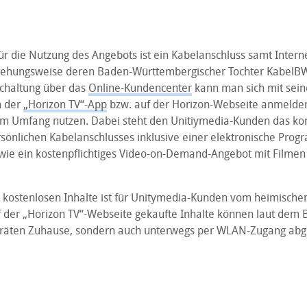
ür die Nutzung des Angebots ist ein Kabelanschluss samt Intern
iehungsweise deren Baden-Württembergischer Tochter KabelB
schaltung über das
Online-Kundencenter
kann man sich mit sein
n der
„Horizon TV“-App
bzw. auf der Horizon-Webseite anmelde
em Umfang nutzen. Dabei steht den Unitiymedia-Kunden das kom
sönlichen Kabelanschlusses inklusive einer elektronische Progr
owie ein kostenpflichtiges Video-on-Demand-Angebot mit Filmen
 kostenlosen Inhalte ist für Unitymedia-Kunden vom heimisch
f der „Horizon TV“-Webseite gekaufte Inhalte können laut dem B
Geräten Zuhause, sondern auch unterwegs per WLAN-Zugang abg