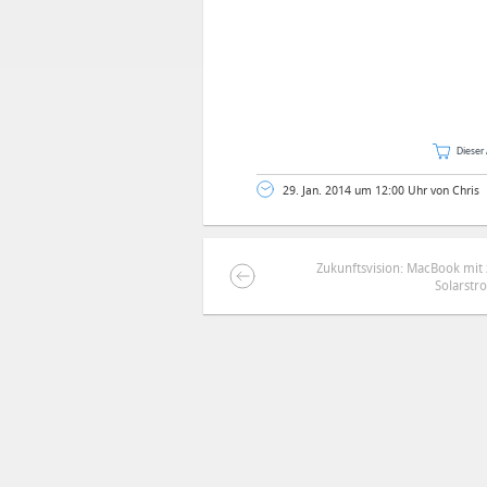
Dieser 
29. Jan. 2014 um 12:00 Uhr von Chris
Zukunftsvision: MacBook mit
Solarstr
DEINE ANMERKUNG ZUM ARTIKEL
Mit Absendung stimmst du unse