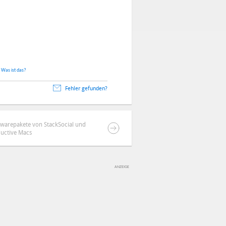
.
Was ist das?
Fehler gefunden?
warepakete von StackSocial und
uctive Macs