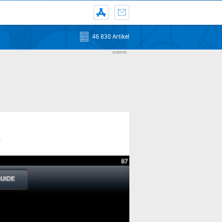
46 830 Artikel
S