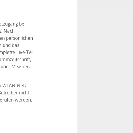
etzugang bei
W. Nach
en persönlichen
n und das
plette Live-TV-
ammzeitschrift,
 und TV-Serien
en WLAN-Netz
etreiber nicht
erufen werden.