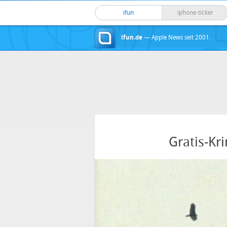
ifun
iphone-ticker
ifun.de
— Apple News seit 2001.
Gratis-Kr