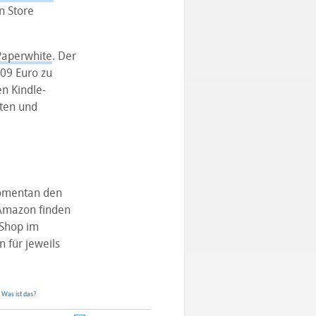
n Store
Paperwhite
. Der
09 Euro zu
n Kindle-
ten und
mentan den
 Amazon finden
Shop im
 für jeweils
.
Was ist das?