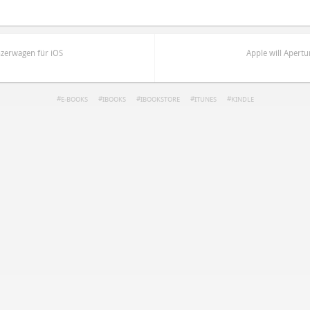
nzerwagen für iOS
Apple will Apertu
E-BOOKS
IBOOKS
IBOOKSTORE
ITUNES
KINDLE
ren
Datenschutzbestimmungen
zu