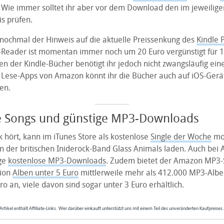
h. Wie immer solltet ihr aber vor dem Download den im jeweilige
s prüfen.
e nochmal der Hinweis auf die aktuelle Preissenkung des
Kindle 
eader ist momentan immer noch um 20 Euro vergünstigt für 1
 der Kindle-Bücher benötigt ihr jedoch nicht zwangsläufig eine
 Lese-Apps von Amazon könnt ihr die Bücher auch auf iOS-Gerä
en.
e Songs und günstige MP3-Downloads
 hört, kann im iTunes Store als kostenlose
Single der Woche
mo
on der britischen Iniderock-Band Glass Animals laden. Auch bei
ige
kostenlose MP3-Downloads
. Zudem bietet der Amazon MP3-
ion
Alben unter 5 Euro
mittlerweile mehr als 412.000 MP3-Alben
ro an, viele davon sind sogar unter 3 Euro erhältlich.
Artikel enthält Affiliate-Links. Wer darüber einkauft unterstützt uns mit einem Teil des unveränderten Kaufpreises