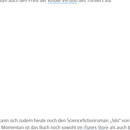
n auch den Preis der
Kindle-Version
des Thrillers auf
, kann sich zudem heute noch den Sciencefictionroman „Silo“ v
. Momentan ist das Buch noch sowohl
im iTunes Store
als auch
b