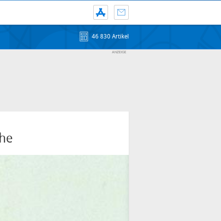
46 830 Artikel
che