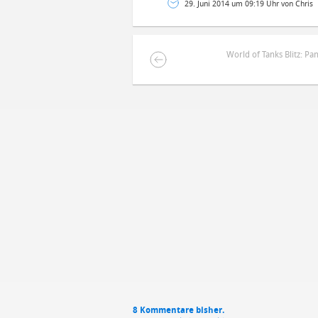
29. Juni 2014 um 09:19 Uhr von Chris
World of Tanks Blitz: Pa
DEINE ANMERKUNG ZUM ARTIKEL
Mit Absendung stimmst du unse
8 Kommentare bisher.