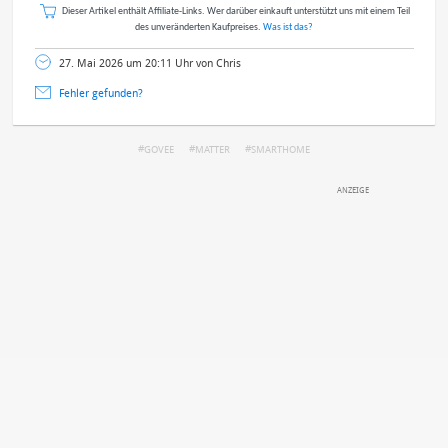
Dieser Artikel enthält Affiliate-Links. Wer darüber einkauft unterstützt uns mit einem Teil
des unveränderten Kaufpreises.
Was ist das?
27. Mai 2026 um 20:11 Uhr von Chris
Fehler gefunden?
GOVEE
MATTER
SMARTHOME
DEINE ANMERKUNG ZUM ARTIKEL
Mit Absendung stimmst du unseren
Datenschutzbestimmungen
zu