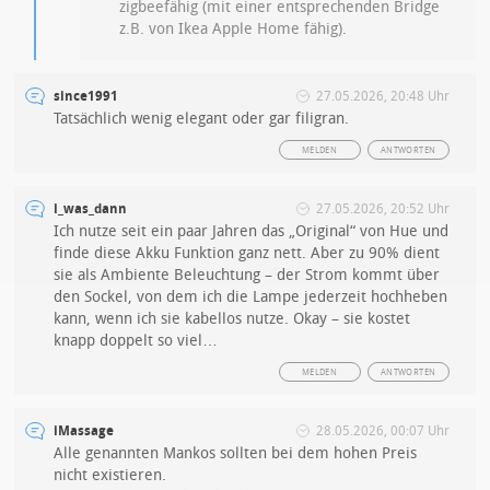
zigbeefähig (mit einer entsprechenden Bridge
z.B. von Ikea Apple Home fähig).
since1991
27.05.2026, 20:48 Uhr
Tatsächlich wenig elegant oder gar filigran.
MELDEN
ANTWORTEN
i_was_dann
27.05.2026, 20:52 Uhr
Ich nutze seit ein paar Jahren das „Original“ von Hue und
finde diese Akku Funktion ganz nett. Aber zu 90% dient
sie als Ambiente Beleuchtung – der Strom kommt über
den Sockel, von dem ich die Lampe jederzeit hochheben
kann, wenn ich sie kabellos nutze. Okay – sie kostet
knapp doppelt so viel…
MELDEN
ANTWORTEN
iMassage
28.05.2026, 00:07 Uhr
Alle genannten Mankos sollten bei dem hohen Preis
nicht existieren.