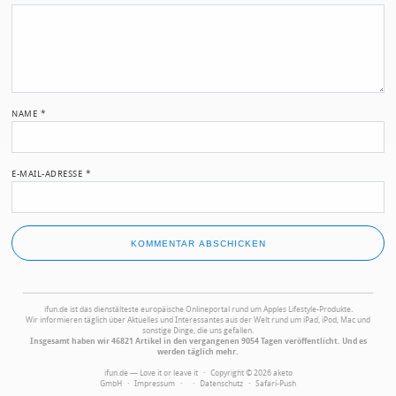
NAME
*
E-MAIL-ADRESSE
*
ifun.de ist das dienstälteste europäische Onlineportal rund um Apples Lifestyle-Produkte.
Wir informieren täglich über Aktuelles und Interessantes aus der Welt rund um iPad, iPod, Mac und
sonstige Dinge, die uns gefallen.
Insgesamt haben wir 46821 Artikel in den vergangenen 9054 Tagen veröffentlicht. Und es
werden täglich mehr.
ifun.de — Love it or leave it · Copyright © 2026 aketo
GmbH ·
Impressum
·
·
Datenschutz
·
Safari-Push