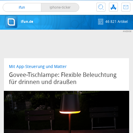
ifun
iphone-ticker
ifun.de
46 821 Artikel
Mit App-Steuerung und Matter
Govee-Tischlampe: Flexible Beleuchtung
für drinnen und draußen