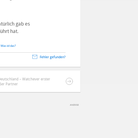
türlich gab es
ührt hat.
.
Was ist das?
Fehler gefunden?
eutschland – Watchever erster
ßer Partner