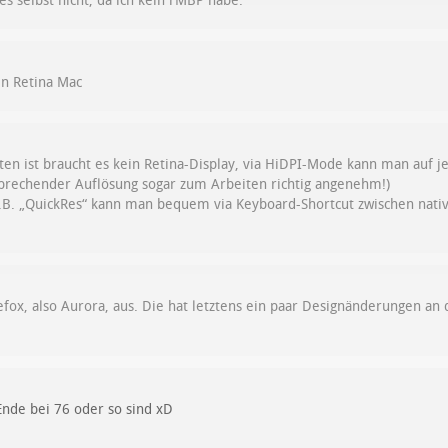
es selbst nicht, da ich kein rMBP habe.
en Retina Mac
ten ist braucht es kein Retina-Display, via HiDPI-Mode kann man auf j
tsprechender Auflösung sogar zum Arbeiten richtig angenehm!)
.B. „QuickRes“ kann man bequem via Keyboard-Shortcut zwischen nati
efox, also Aurora, aus. Die hat letztens ein paar Designänderungen 
Ende bei 76 oder so sind xD