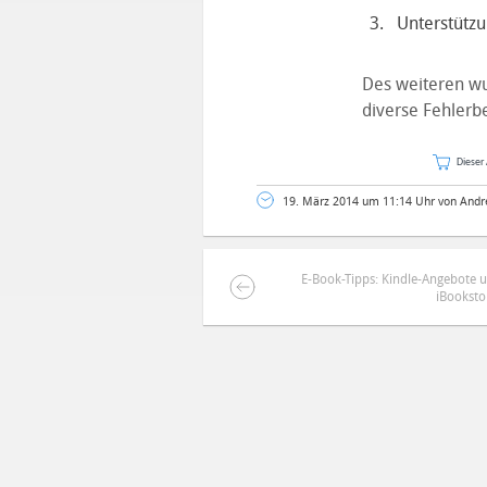
Unterstütz
Des weiteren wur
diverse Fehlerbe
Dieser 
19. März 2014 um 11:14 Uhr von Andr
E-Book-Tipps: Kindle-Angebote 
iBooksto
DEINE ANMERKUNG ZUM ARTIKEL
Mit Absendung stimmst du unse