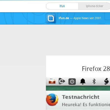
ifun
iphone-ticker
ifun.de
— Apple News seit 2001.
Firefox 2