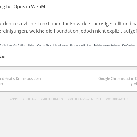
ung für Opus in WebM
den zusätzliche Funktionen für Entwickler bereitgestellt und na
reinigungen, welche die Foundation jedoch nicht explizit aufgef
Artikel enthält Affiliate-Links. Wer darüber einkauft unterstützt uns mit einem Teil des unveränderten Kaufpreises
eas
und Gratis-Krimis aus dem
Google Chromecast in D
re
gro
APPS
FIREFOX
MITTEILUNGEN
MITTEILUNGSZENTRALE
WEBBROWSER
ren
Datenschutzbestimmungen
zu