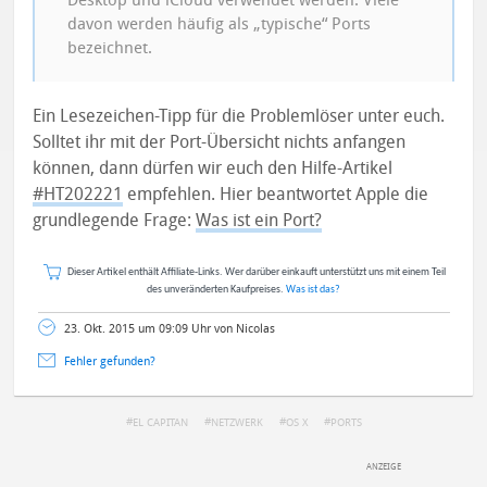
Desktop und iCloud verwendet werden. Viele
davon werden häufig als „typische“ Ports
bezeichnet.
Ein Lesezeichen-Tipp für die Problemlöser unter euch.
Solltet ihr mit der Port-Übersicht nichts anfangen
können, dann dürfen wir euch den Hilfe-Artikel
#HT202221
empfehlen. Hier beantwortet Apple die
grundlegende Frage:
Was ist ein Port?
Dieser Artikel enthält Affiliate-Links. Wer darüber einkauft unterstützt uns mit einem Teil
des unveränderten Kaufpreises.
Was ist das?
23. Okt. 2015 um 09:09 Uhr von Nicolas
Fehler gefunden?
EL CAPITAN
NETZWERK
OS X
PORTS
DEINE ANMERKUNG ZUM ARTIKEL