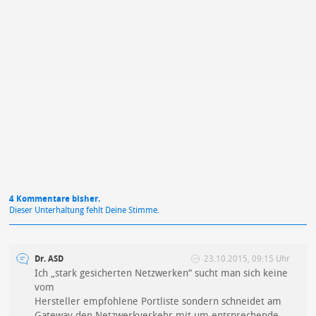
Mit Absendung stimmst du unseren
Datenschutzbestimmungen
zu
4 Kommentare bisher.
Dieser Unterhaltung fehlt Deine Stimme.
Dr. ASD
23.10.2015, 09:15 Uhr
Ich „stark gesicherten Netzwerken“ sucht man sich keine
vom
Hersteller empfohlene Portliste sondern schneidet am
Gateway den Netzwerkverkehr mit um entsprechende