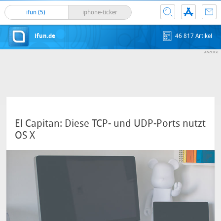
ifun (5)
iphone-ticker
ifun.de
46 817 Artikel
El Capitan: Diese TCP- und UDP-Ports nutzt
OS X