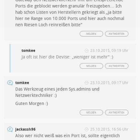
Ports die geblockt werden granulär freizugeben… Ich
hab schon Listen von Herstellern gekriegt als „ja bitte
hier ne Range von 10.000 Ports und hier auch nochmal
nen Riesen Loch reinreißen bitte“
MELDEN
ANTWORTEN
tomkee
23.10.2015, 09:19 Uhr
Ja oft ist hier die Devise: „weniger ist mehr“ :)
MELDEN
ANTWORTEN
tomkee
23.10.2015, 09:17 Uhr
Das Werkzeug eines jeden Sys.admins und
Netzwerktechniker :)
Guten Morgen :)
MELDEN
ANTWORTEN
jackassh96
25.10.2015, 16:56 Uhr
Also wer nicht weiß was ein Port ist, sollte eigentlich