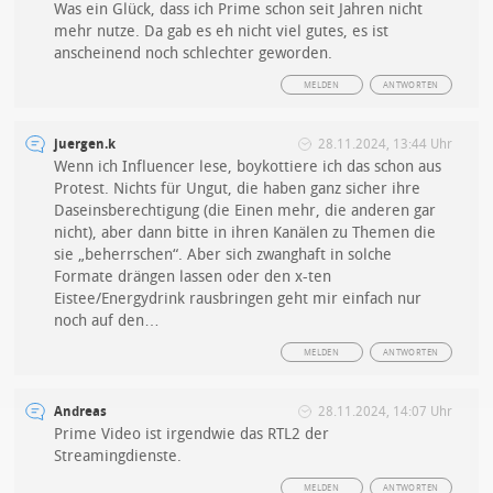
Was ein Glück, dass ich Prime schon seit Jahren nicht
mehr nutze. Da gab es eh nicht viel gutes, es ist
anscheinend noch schlechter geworden.
MELDEN
ANTWORTEN
juergen.k
28.11.2024, 13:44 Uhr
Wenn ich Influencer lese, boykottiere ich das schon aus
Protest. Nichts für Ungut, die haben ganz sicher ihre
Daseinsberechtigung (die Einen mehr, die anderen gar
nicht), aber dann bitte in ihren Kanälen zu Themen die
sie „beherrschen“. Aber sich zwanghaft in solche
Formate drängen lassen oder den x-ten
Eistee/Energydrink rausbringen geht mir einfach nur
noch auf den…
MELDEN
ANTWORTEN
Andreas
28.11.2024, 14:07 Uhr
Prime Video ist irgendwie das RTL2 der
Streamingdienste.
MELDEN
ANTWORTEN