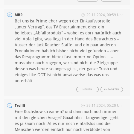
MBR
29.11.2024, 00:59 Uhr
Bei uns ist Prime eher wegen der Einkaufsvorteile
„unter Vertrag“, das TV Entertainment eher ein
beliebtes „Abfallprodukt“ – wobei es dort natürlich auch
viel Abfall gibt, was liegt in der Hand des Betrachters –
Ausser der Jack Reacher Staffel und ein paar anderen
Produktionen hab ich bisher nicht viel gefunden – aber
das Restprogramm bietet fast immer ne Option… –
muss aber auch zugegen, wir sind nicht die Zielgruppe
dessen was heute so angesagt ist, der ganze Trash und
einiges like GOT ist nicht ansatzweise das was uns
unterhält …
MELDEN
ANTWORTEN
Trollli
29.11.2024, 05:20 Uhr
Eine Kochshow streamen? und dann auch noch immer
mit den gleichen Visage? Gääähhhn – langweiliger geht
es ja kaum noch. Alles nur noch einfallslos und die
Menschen werden einfach nur noch verblödet von