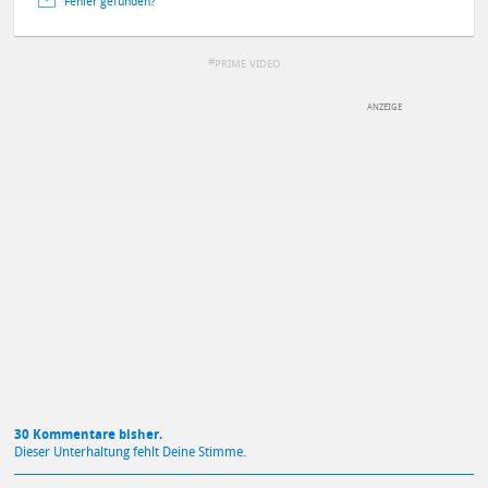
Fehler gefunden?
PRIME VIDEO
DEINE ANMERKUNG ZUM ARTIKEL
Mit Absendung stimmst du unseren
Datenschutzbestimmungen
zu
30 Kommentare bisher.
Dieser Unterhaltung fehlt Deine Stimme.