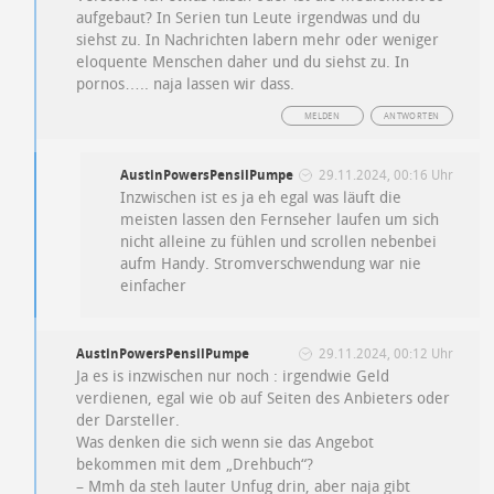
aufgebaut? In Serien tun Leute irgendwas und du
siehst zu. In Nachrichten labern mehr oder weniger
eloquente Menschen daher und du siehst zu. In
pornos….. naja lassen wir dass.
MELDEN
ANTWORTEN
AustinPowersPensilPumpe
29.11.2024, 00:16 Uhr
Inzwischen ist es ja eh egal was läuft die
meisten lassen den Fernseher laufen um sich
nicht alleine zu fühlen und scrollen nebenbei
aufm Handy. Stromverschwendung war nie
einfacher
AustinPowersPensilPumpe
29.11.2024, 00:12 Uhr
Ja es is inzwischen nur noch : irgendwie Geld
verdienen, egal wie ob auf Seiten des Anbieters oder
der Darsteller.
Was denken die sich wenn sie das Angebot
bekommen mit dem „Drehbuch“?
– Mmh da steh lauter Unfug drin, aber naja gibt