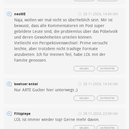
neoME
28.11.2024, 14:49 Uhr
Naja, wollen wir mal nicht so überheblich sein. Mir ist
bewusst, dass alle Kommentatoren im Post super
gebildete Leute sind, die problemlos über das Pöbelvolk
und deren Gewohnheiten urteilen können.
Vielleicht ein Perspektivenwechsel: Prime versucht
leichte, aber trotzdem nicht trashige Formate
anzubieten. Ich für meinen Teil, habe LOL mit der
Familie genossen.
MELDEN
ANTWORTEN
boehser enkel
28.11.2024, 14:54 Uhr
Nur ARTE Gucker hier unterwegs ;)
MELDEN
ANTWORTEN
Flitzpiepe
28.11.2024, 23:09 Uhr
LOL ist immer wieder top! Gerne mehr davon.
MELDEN
ANTWORTEN