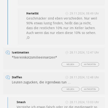
Hertel84
29.11.2024, 08:49 Uhr
Geschmäcker sind eben verschieden. Nur weil
90% etwas lustig finden, heißt das ja nicht,
dass die restlichen 10% nur im Keller lachen.
Auch wenn das nur eben diese 10% so sehen.
;D
luettmatten
28.11.2024, 12:47 Uhr
*hiereinkotzsmilieeinsetzen*
MELDEN
ANTWORTEN
Steffen
28.11.2024, 12:48 Uhr
Leuten zugucken, die irgendwas tun …
MELDEN
ANTWORTEN
Smash
28.11.2024, 13:03 Uhr
Verstehe ich etwas falsch oder ist die medienwelt so