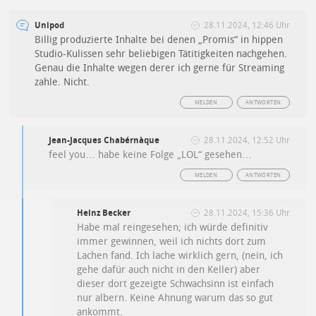
Unipod
28.11.2024, 12:46 Uhr
Billig produzierte Inhalte bei denen „Promis“ in hippen
Studio-Kulissen sehr beliebigen Tätitigkeiten nachgehen.
Genau die Inhalte wegen derer ich gerne für Streaming
zahle. Nicht.
MELDEN
ANTWORTEN
Jean-Jacques Chabérnàque
28.11.2024, 12:52 Uhr
feel you… habe keine Folge „LOL“ gesehen…
MELDEN
ANTWORTEN
Heinz Becker
28.11.2024, 15:36 Uhr
Habe mal reingesehen; ich würde definitiv
immer gewinnen, weil ich nichts dort zum
Lachen fand. Ich lache wirklich gern, (nein, ich
gehe dafür auch nicht in den Keller) aber
dieser dort gezeigte Schwachsinn ist einfach
nur albern. Keine Ahnung warum das so gut
ankommt.