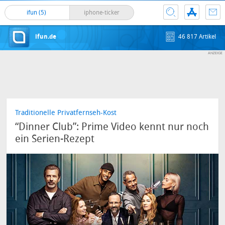
ifun (5)
iphone-ticker
ifun.de
46 817 Artikel
Traditionelle Privatfernseh-Kost
“Dinner Club”: Prime Video kennt nur noch
ein Serien-Rezept