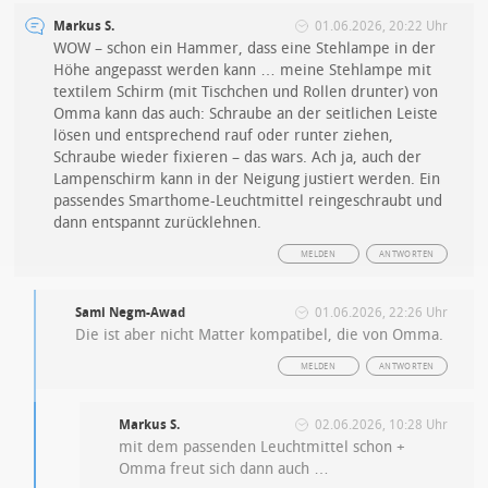
Markus S.
01.06.2026, 20:22 Uhr
WOW – schon ein Hammer, dass eine Stehlampe in der
Höhe angepasst werden kann … meine Stehlampe mit
textilem Schirm (mit Tischchen und Rollen drunter) von
Omma kann das auch: Schraube an der seitlichen Leiste
lösen und entsprechend rauf oder runter ziehen,
Schraube wieder fixieren – das wars. Ach ja, auch der
Lampenschirm kann in der Neigung justiert werden. Ein
passendes Smarthome-Leuchtmittel reingeschraubt und
dann entspannt zurücklehnen.
MELDEN
ANTWORTEN
Sami Negm-Awad
01.06.2026, 22:26 Uhr
Die ist aber nicht Matter kompatibel, die von Omma.
MELDEN
ANTWORTEN
Markus S.
02.06.2026, 10:28 Uhr
mit dem passenden Leuchtmittel schon +
Omma freut sich dann auch …