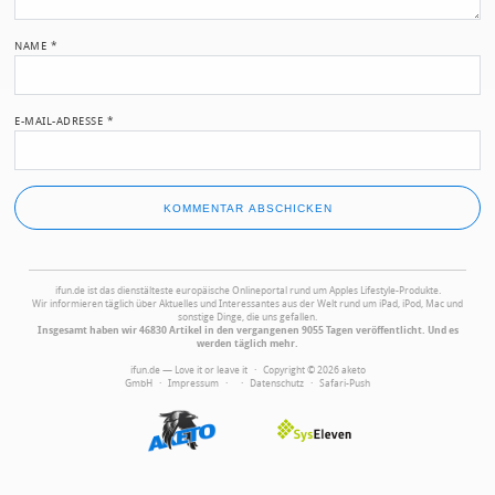
NAME
*
E-MAIL-ADRESSE
*
ifun.de ist das dienstälteste europäische Onlineportal rund um Apples Lifestyle-Produkte.
Wir informieren täglich über Aktuelles und Interessantes aus der Welt rund um iPad, iPod, Mac und
sonstige Dinge, die uns gefallen.
Insgesamt haben wir 46830 Artikel in den vergangenen 9055 Tagen veröffentlicht. Und es
werden täglich mehr.
ifun.de — Love it or leave it · Copyright © 2026 aketo
GmbH ·
Impressum
·
·
Datenschutz
·
Safari-Push