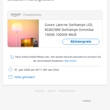
Produkthinweis
Govee Laterne Stehlampe LED,
RGBICWW Stehlampe Dimmbar
1000K-10000K Weiß
Aktionspreis
Dieser Artikel enthält Affiliate-Links. Wer darüber einkauft unterstützt uns mit einem Teil
des unveränderten Kaufpreises.
Was ist das?
01. Juni 2026 um 20:11 Uhr von Chris
Fehler gefunden?
GOVEE
LICHT
SMARTHOME
DEINE ANMERKUNG ZUM ARTIKEL