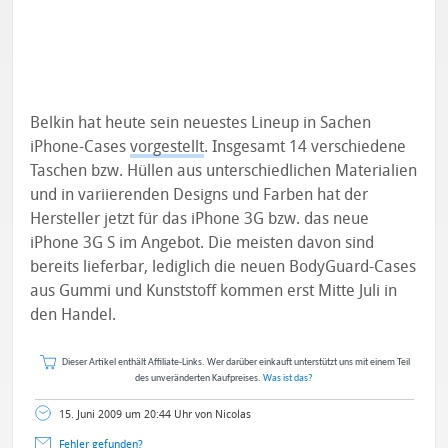
Belkin hat heute sein neuestes Lineup in Sachen
iPhone-Cases
vorgestellt
. Insgesamt 14 verschiedene
Taschen bzw. Hüllen aus unterschiedlichen Materialien
und in variierenden Designs und Farben hat der
Hersteller jetzt für das iPhone 3G bzw. das neue
iPhone 3G S im Angebot. Die meisten davon sind
bereits lieferbar, lediglich die neuen BodyGuard-Cases
aus Gummi und Kunststoff kommen erst Mitte Juli in
den Handel.
Dieser Artikel enthält Affiliate-Links. Wer darüber einkauft unterstützt uns mit einem Teil
des unveränderten Kaufpreises.
Was ist das?
15. Juni 2009 um 20:44 Uhr von Nicolas
Fehler gefunden?