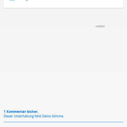
DEINE ANMERKUNG ZUM ARTIKEL
Mit Absendung stimmst du unseren
Datenschutzbestimmungen
zu
1 Kommentar bisher.
Dieser Unterhaltung fehlt Deine Stimme.