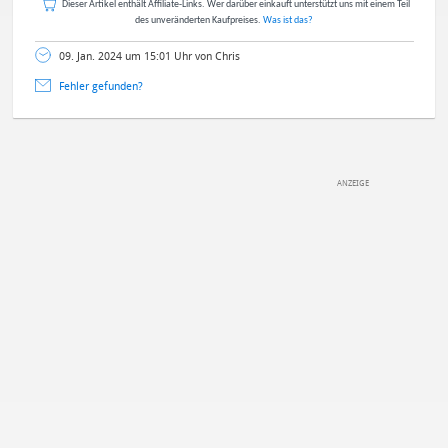
Dieser Artikel enthält Affiliate-Links. Wer darüber einkauft unterstützt uns mit einem Teil
des unveränderten Kaufpreises.
Was ist das?
09. Jan. 2024 um 15:01 Uhr von Chris
Fehler gefunden?
DEINE ANMERKUNG ZUM ARTIKEL
Mit Absendung stimmst du unseren
Datenschutzbestimmungen
zu