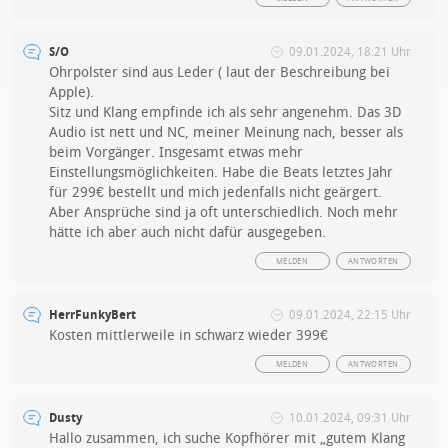
S/O
09.01.2024, 18:21 Uhr
Ohrpolster sind aus Leder ( laut der Beschreibung bei
Apple).
Sitz und Klang empfinde ich als sehr angenehm. Das 3D
Audio ist nett und NC, meiner Meinung nach, besser als
beim Vorgänger. Insgesamt etwas mehr
Einstellungsmöglichkeiten. Habe die Beats letztes Jahr
für 299€ bestellt und mich jedenfalls nicht geärgert.
Aber Ansprüche sind ja oft unterschiedlich. Noch mehr
hätte ich aber auch nicht dafür ausgegeben.
MELDEN
ANTWORTEN
HerrFunkyBert
09.01.2024, 22:15 Uhr
Kosten mittlerweile in schwarz wieder 399€
MELDEN
ANTWORTEN
Dusty
10.01.2024, 09:31 Uhr
Hallo zusammen, ich suche Kopfhörer mit „gutem Klang