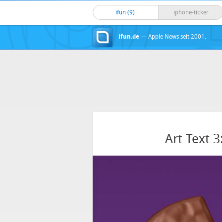
ifun (9)
iphone-ticker
ifun.de
— Apple News seit 2001.
Art Text 