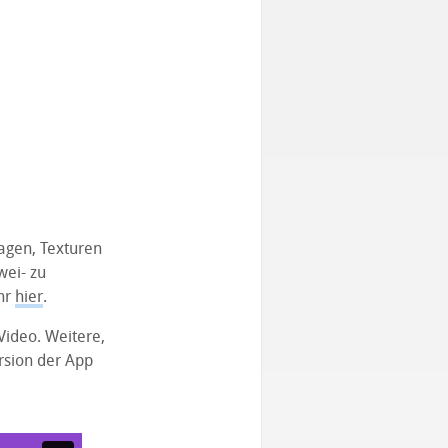
lagen, Texturen
wei- zu
hr
hier
.
Video. Weitere,
rsion der App