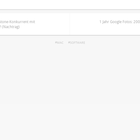
tstone-Konkurrent mit
1 Jahr Google Fotos: 200
? (Nachtrag)
MAC
SOFTWARE
ren
Datenschutzbestimmungen
zu