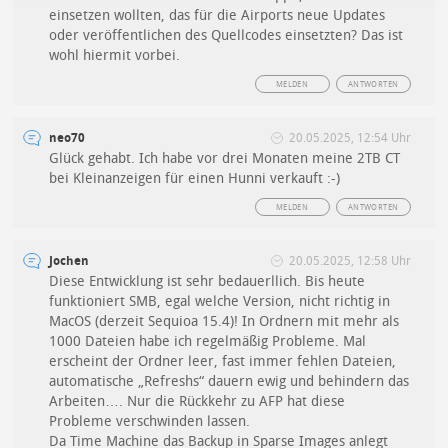
einsetzen wollten, das für die Airports neue Updates
oder veröffentlichen des Quellcodes einsetzten? Das ist
wohl hiermit vorbei.
MELDEN
ANTWORTEN
neo70
20.05.2025, 12:54 Uhr
Glück gehabt. Ich habe vor drei Monaten meine 2TB CT
bei Kleinanzeigen für einen Hunni verkauft :-)
MELDEN
ANTWORTEN
Jochen
20.05.2025, 12:58 Uhr
Diese Entwicklung ist sehr bedauerllich. Bis heute
funktioniert SMB, egal welche Version, nicht richtig in
MacOS (derzeit Sequioa 15.4)! In Ordnern mit mehr als
1000 Dateien habe ich regelmäßig Probleme. Mal
erscheint der Ordner leer, fast immer fehlen Dateien,
automatische „Refreshs“ dauern ewig und behindern das
Arbeiten…. Nur die Rückkehr zu AFP hat diese
Probleme verschwinden lassen.
Da Time Machine das Backup in Sparse Images anlegt