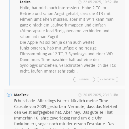
Ledies
22.05.2025, 10:52 Uhr
Hallo, hat mich auch interessiert. Habe 2 TC im
Betrieb und schon Angst gehabt, dass die 4TB mit
Filmen umziehen müssen, aber mit W11 kann man
ganz einfach ein Laufwerk mappen und einfach
//timecapsule.local/freigabename verbinden und
schon hat man Zugriff.
Die AppleTVs sollten ja dann auch weitet
funktionieren, hab mit Infuse eine riesige
Filmsammlung auf 2 TC, 3 Synologys und einer WD.
Dann muss Timemaschine halt auf eine der
Synologys umziehen, verschrotten werde ich die TCs
nicht, laufen immer sehr stabil.
MELDEN
ANTWORTEN
MacTrek
20.05.2025, 23:13 Uhr
Echt schade. Allerdings ist erst kürzlich meine Time
Capsule von 2009 gestorben. Vermute, dass das Netzteil
den Geist aufgegeben hat. Aber hey: Das gute Teil hat
immerhin 16 Jahre zuverlässig rund um die Uhr
funktioniert, sogar noch mit der ersten Festplatte. Das