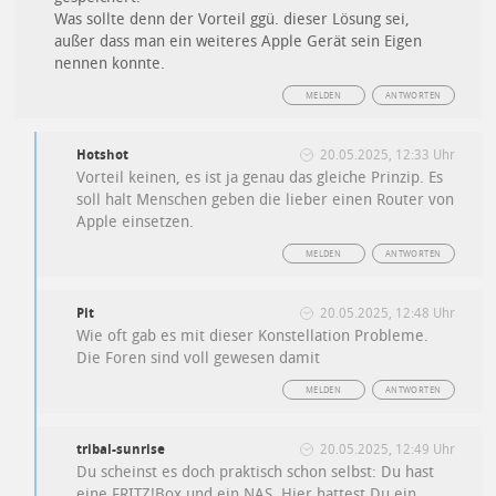
Was sollte denn der Vorteil ggü. dieser Lösung sei,
außer dass man ein weiteres Apple Gerät sein Eigen
nennen konnte.
MELDEN
ANTWORTEN
Hotshot
20.05.2025, 12:33 Uhr
Vorteil keinen, es ist ja genau das gleiche Prinzip. Es
soll halt Menschen geben die lieber einen Router von
Apple einsetzen.
MELDEN
ANTWORTEN
Pit
20.05.2025, 12:48 Uhr
Wie oft gab es mit dieser Konstellation Probleme.
Die Foren sind voll gewesen damit
MELDEN
ANTWORTEN
tribal-sunrise
20.05.2025, 12:49 Uhr
Du scheinst es doch praktisch schon selbst: Du hast
eine FRITZ!Box und ein NAS. Hier hattest Du ein