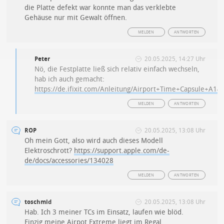
die Platte defekt war konnte man das verklebte
Gehäuse nur mit Gewalt öffnen.
MELDEN
ANTWORTEN
Peter
20.05.2025, 14:27 Uhr
Nö, die Festplatte ließ sich relativ einfach wechseln,
hab ich auch gemacht:
https://de.ifixit.com/Anleitung/Airport+Time+Capsule+A14
MELDEN
ANTWORTEN
ROP
20.05.2025, 13:08 Uhr
Oh mein Gott, also wird auch dieses Modell
Elektroschrott?
https://support.apple.com/de-
de/docs/accessories/134028
MELDEN
ANTWORTEN
toschmid
20.05.2025, 13:08 Uhr
Hab. Ich 3 meiner TCs im Einsatz, laufen wie blöd.
Einzig meine Airpot Extreme liegt im Regal.