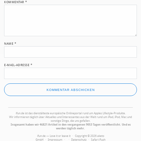
KOMMENTAR
*
NAME
*
E-MAIL-ADRESSE
*
ifun.de ist das dienstälteste europäische Onlineportal rund um Apples Lifestyle-Produkte.
Wir informieren täglich über Aktuelles und Interessantes aus der Welt rund um iPad, iPod, Mac und
sonstige Dinge, die uns gefallen.
Insgesamt haben wir 46821 Artikel in den vergangenen 9053 Tagen veröffentlicht. Und es
werden täglich mehr.
ifun.de — Love it or leave it · Copyright © 2026 aketo
GmbH ·
Impressum
·
·
Datenschutz
·
Safari-Push