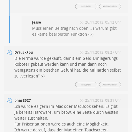
MELDEN
ANTWORTEN
jesse
26.11.2013, 05:12 Uhr
Muss einen Beitrag nach oben .. ( warum gibt
es keine bearbeiten Funktion -.-)
DrYuckFou
25.11.2013, 08:27 Uhr
Die Firma wurde gekauft, damit ein Geld-Umlagerungs-
Roboter gebaut werden kann und man dann noch
wenigstens ein bisschen Gefühl hat, die Milliarden selbst
zu „verlegen“ ;-)
MELDEN
ANTWORTEN
phasE527
25.11.2013, 08:31 Uhr
Ich würde es gern im Mac oder MacBook sehen. Es gibt
ja bereits Hardware, um bspw. eine Seite durch Gesten
weiter zuschalten.
Für Präsentationen wäre es auch eine Möglichkeit.
Ich warte darauf, dass der Mac einen Touchscreen