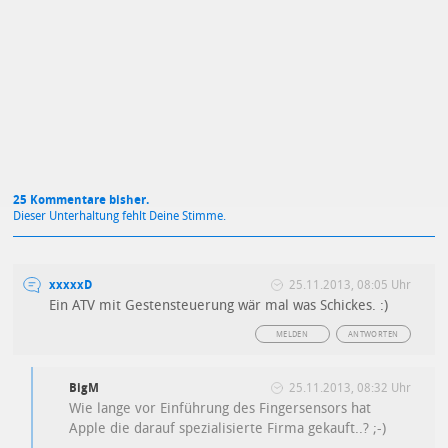
Mit Absendung stimmst du unseren
Datenschutzbestimmungen
zu
25 Kommentare bisher.
Dieser Unterhaltung fehlt Deine Stimme.
xxxxxD
25.11.2013, 08:05 Uhr
Ein ATV mit Gestensteuerung wär mal was Schickes. :)
MELDEN
ANTWORTEN
BigM
25.11.2013, 08:32 Uhr
Wie lange vor Einführung des Fingersensors hat
Apple die darauf spezialisierte Firma gekauft..? ;-)