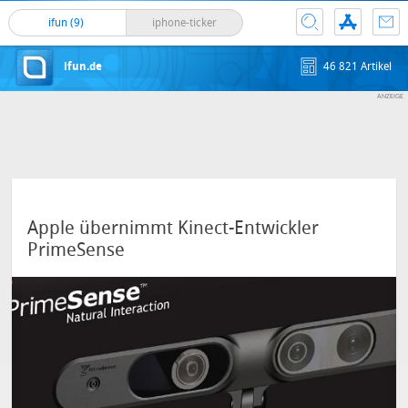
ifun (9)
iphone-ticker
ifun.de
46 821 Artikel
Apple übernimmt Kinect-Entwickler
PrimeSense