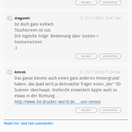
MELDEN
ANTWORTEN
dragomir
25.11.2013, 10:47 Uhr
Ist doch ganz einfach.
Touchscreen ist out.
Die logische Folge: Bedienung über Gesten =
Gesturescreen
;)
MELDEN
ANTWORTEN
Amrok
25.11.2013, 11:24 Uhr
Das ganze könnte auch einen ganz anderen Hintergrund
haben. das Ipad wird ja demnächst Träger eines „der“ 3D
Scanner überhaupt. Vielleicht entwickelt Apple auch so
etwas in der Richtung…
http://www.3d-drucker-world.de.....ure-sensor
MELDEN
ANTWORTEN
Redet mit. Seid nett zueinander!