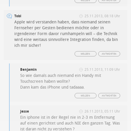
MELDEN
ANTWORTEN
Tobi
25.11.2013, 08:18 Uhr
Apple wird verstanden haben, dass niemand seinen
Fernseher per Gesten bedienen möchte oder in
irgendeiner Form davor rumhampeln will – die Technik
wird eine weitaus sinnvollere Integration finden, da bin
ich mir sicher!
MELDEN
ANTWORTEN
Benjamin
25.11.2013, 11:09 Uhr
So wie damals auch niemand ein Handy mit
Touchscreen haben wollte?
Dann kam das iPhone und tadaaaa.
MELDEN
ANTWORTEN
jesse
26.11.2013, 05:11 Uhr
Ein iphone ist in der Regel nie in 2-3 m Entfernung
auf einen gerichtet und auch NIE den ganzen Tag. Was
ist daran nicht zu verstehen ?