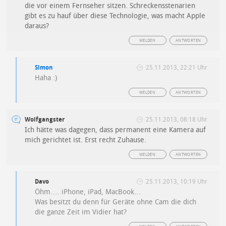
die vor einem Fernseher sitzen. Schreckensstenarien
gibt es zu hauf über diese Technologie, was macht Apple
daraus?
MELDEN
ANTWORTEN
Simon
25.11.2013, 22:21 Uhr
Haha :)
MELDEN
ANTWORTEN
Wolfgangster
25.11.2013, 08:18 Uhr
Ich hätte was dagegen, dass permanent eine Kamera auf
mich gerichtet ist. Erst recht Zuhause.
MELDEN
ANTWORTEN
Davo
25.11.2013, 10:19 Uhr
Öhm…. iPhone, iPad, MacBook…
Was besitzt du denn für Geräte ohne Cam die dich
die ganze Zeit im Vidier hat?