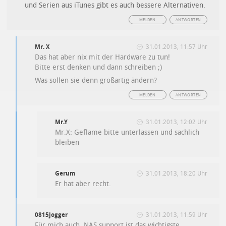
und Serien aus iTunes gibt es auch bessere Alternativen.
MELDEN
ANTWORTEN
Mr. X
31.01.2013, 11:57 Uhr
Das hat aber nix mit der Hardware zu tun!
Bitte erst denken und dann schreiben ;)
Was sollen sie denn großartig ändern?
MELDEN
ANTWORTEN
Mr.Y
31.01.2013, 12:02 Uhr
Mr.X: Geflame bitte unterlassen und sachlich
bleiben
Gerum
31.01.2013, 18:20 Uhr
Er hat aber recht.
0815jogger
31.01.2013, 11:59 Uhr
Für mich auch. NAS support ist das wichtigste