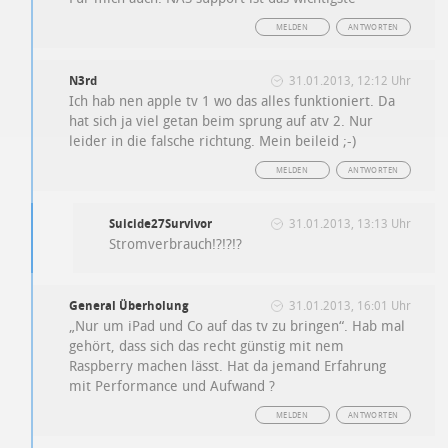
MELDEN
ANTWORTEN
N3rd
31.01.2013, 12:12 Uhr
Ich hab nen apple tv 1 wo das alles funktioniert. Da
hat sich ja viel getan beim sprung auf atv 2. Nur
leider in die falsche richtung. Mein beileid ;-)
MELDEN
ANTWORTEN
Suicide27Survivor
31.01.2013, 13:13 Uhr
Stromverbrauch!?!?!?
General Überholung
31.01.2013, 16:01 Uhr
„Nur um iPad und Co auf das tv zu bringen“. Hab mal
gehört, dass sich das recht günstig mit nem
Raspberry machen lässt. Hat da jemand Erfahrung
mit Performance und Aufwand ?
MELDEN
ANTWORTEN