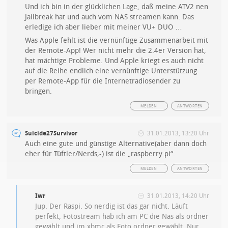
Und ich bin in der glücklichen Lage, daß meine ATV2 nen
Jailbreak hat und auch vom NAS streamen kann. Das
erledige ich aber lieber mit meiner VU+ DUO …
Was Apple fehlt ist die vernünftige Zusammenarbeit mit
der Remote-App! Wer nicht mehr die 2.4er Version hat,
hat mächtige Probleme. Und Apple kriegt es auch nicht
auf die Reihe endlich eine vernünftige Unterstützung
per Remote-App für die Internetradiosender zu
bringen.
MELDEN
ANTWORTEN
Suicide27Survivor
31.01.2013, 13:20 Uhr
Auch eine gute und günstige Alternative(aber dann doch
eher für Tüftler/Nerds;-) ist die „raspberry pi“.
MELDEN
ANTWORTEN
Iwr
31.01.2013, 14:20 Uhr
Jup. Der Raspi. So nerdig ist das gar nicht. Läuft
perfekt, Fotostream hab ich am PC die Nas als ordner
gewählt und im xbmc als Foto ordner gewählt. Nur