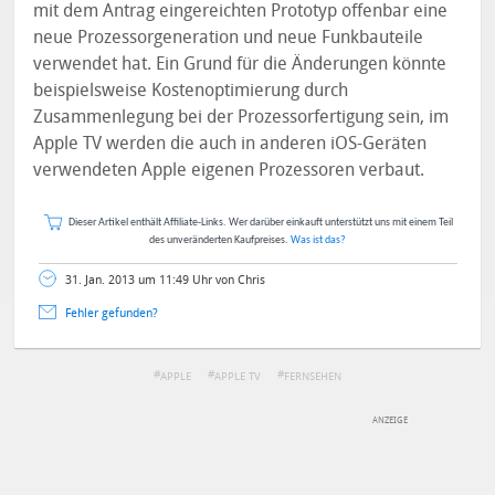
mit dem Antrag eingereichten Prototyp offenbar eine
neue Prozessorgeneration und neue Funkbauteile
verwendet hat. Ein Grund für die Änderungen könnte
beispielsweise Kostenoptimierung durch
Zusammenlegung bei der Prozessorfertigung sein, im
Apple TV werden die auch in anderen iOS-Geräten
verwendeten Apple eigenen Prozessoren verbaut.
Dieser Artikel enthält Affiliate-Links. Wer darüber einkauft unterstützt uns mit einem Teil
des unveränderten Kaufpreises.
Was ist das?
31. Jan. 2013 um 11:49 Uhr von Chris
Fehler gefunden?
APPLE
APPLE TV
FERNSEHEN
DEINE ANMERKUNG ZUM ARTIKEL