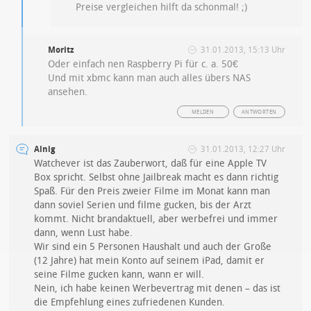
Preise vergleichen hilft da schonmal! ;)
Moritz
31.01.2013, 15:13 Uhr
Oder einfach nen Raspberry Pi für c. a. 50€
Und mit xbmc kann man auch alles übers NAS
ansehen.
MELDEN
ANTWORTEN
Alnig
31.01.2013, 12:27 Uhr
Watchever ist das Zauberwort, daß für eine Apple TV
Box spricht. Selbst ohne Jailbreak macht es dann richtig
Spaß. Für den Preis zweier Filme im Monat kann man
dann soviel Serien und filme gucken, bis der Arzt
kommt. Nicht brandaktuell, aber werbefrei und immer
dann, wenn Lust habe.
Wir sind ein 5 Personen Haushalt und auch der Große
(12 Jahre) hat mein Konto auf seinem iPad, damit er
seine Filme gucken kann, wann er will.
Nein, ich habe keinen Werbevertrag mit denen – das ist
die Empfehlung eines zufriedenen Kunden.