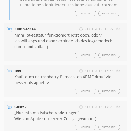
Filme leihen fehlt leider. Ich liebe das Teil trotzdem.
MELDEN
ANTWORTEN
Blühmschen
31.01.2013, 15:39 Uhr
hmm. bt-tastatur funktioniert jetzt doch, oder?
ich will apps und dann verbinde ich das iosgamedock
damit und voila. :)
MELDEN
ANTWORTEN
Tobi
31.01.2013, 15:53 Uhr
Kauft euch ne raspbarry Pi macht da XBMC drauf viel
besser als appel tv
MELDEN
ANTWORTEN
Gustav
31.01.2013, 17:29 Uhr
„Nur minimalistische Änderungen“…
Wie von Apple seit letzter Zeit ja gewohnt :(
MELDEN
ANTWORTEN