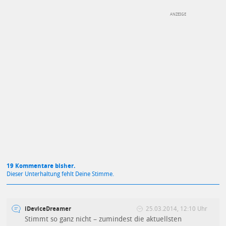
DEINE ANMERKUNG ZUM ARTIKEL
Mit Absendung stimmst du unseren
Datenschutzbestimmungen
zu
19 Kommentare bisher.
Dieser Unterhaltung fehlt Deine Stimme.
iDeviceDreamer
25.03.2014, 12:10 Uhr
Stimmt so ganz nicht – zumindest die aktuellsten