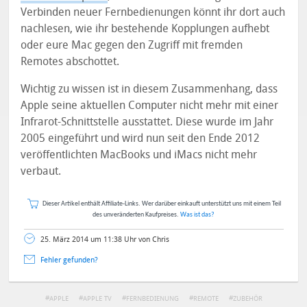
Verbinden neuer Fernbedienungen könnt ihr dort auch
nachlesen, wie ihr bestehende Kopplungen aufhebt
oder eure Mac gegen den Zugriff mit fremden
Remotes abschottet.
Wichtig zu wissen ist in diesem Zusammenhang, dass
Apple seine aktuellen Computer nicht mehr mit einer
Infrarot-Schnittstelle ausstattet. Diese wurde im Jahr
2005 eingeführt und wird nun seit den Ende 2012
veröffentlichten MacBooks und iMacs nicht mehr
verbaut.
Dieser Artikel enthält Affiliate-Links. Wer darüber einkauft unterstützt uns mit einem Teil
des unveränderten Kaufpreises.
Was ist das?
25. März 2014 um 11:38 Uhr von Chris
Fehler gefunden?
APPLE
APPLE TV
FERNBEDIENUNG
REMOTE
ZUBEHÖR