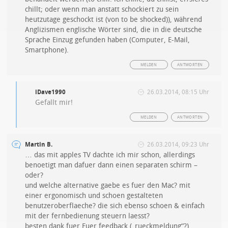
chillt; oder wenn man anstatt schockiert zu sein
heutzutage geschockt ist (von to be shocked)), während
Anglizismen englische Wörter sind, die in die deutsche
Sprache Einzug gefunden haben (Computer, E-Mail,
Smartphone).
MELDEN
ANTWORTEN
iDave1990
26.03.2014, 08:15 Uhr
Gefallt mir!
MELDEN
ANTWORTEN
Martin B.
26.03.2014, 09:23 Uhr
… das mit apples TV dachte ich mir schon, allerdings
benoetigt man dafuer dann einen separaten schirm –
oder?
und welche alternative gaebe es fuer den Mac? mit
einer ergonomisch und schoen gestalteten
benutzeroberflaeche? die sich ebenso schoen & einfach
mit der fernbedienung steuern laesst?
besten dank fuer Euer feedback („rueckmeldung“?)