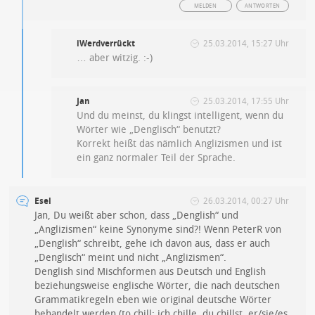
MELDEN
ANTWORTEN
iWerdverrückt
25.03.2014, 15:27 Uhr
… aber witzig. :-)
Jan
25.03.2014, 17:55 Uhr
Und du meinst, du klingst intelligent, wenn du
Wörter wie „Denglisch“ benutzt?
Korrekt heißt das nämlich Anglizismen und ist
ein ganz normaler Teil der Sprache.
Esel
26.03.2014, 00:27 Uhr
Jan, Du weißt aber schon, dass „Denglish“ und
„Anglizismen“ keine Synonyme sind?! Wenn PeterR von
„Denglish“ schreibt, gehe ich davon aus, dass er auch
„Denglisch“ meint und nicht „Anglizismen“.
Denglish sind Mischformen aus Deutsch und English
beziehungsweise englische Wörter, die nach deutschen
Grammatikregeln eben wie original deutsche Wörter
behandelt werden (to chill: ich chille, du chillst, er/sie/es