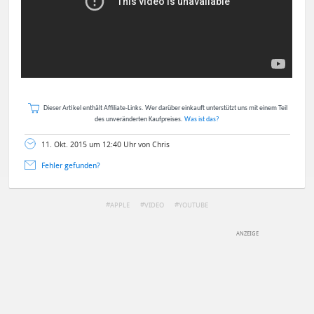
Dieser Artikel enthält Affiliate-Links. Wer darüber einkauft unterstützt uns mit einem Teil
des unveränderten Kaufpreises.
Was ist das?
11. Okt. 2015 um 12:40 Uhr von Chris
Fehler gefunden?
APPLE
VIDEO
YOUTUBE
DEINE ANMERKUNG ZUM ARTIKEL