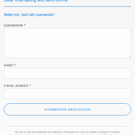
Dieser Unterhaltung fehlt Deine Stimme.
Redet mit. Seid nett zueinander!
KOMMENTAR
*
NAME
*
E-MAIL-ADRESSE
*
ifun.de ist das dienstälteste europäische Onlineportal rund um Apples Lifestyle-Produkte.