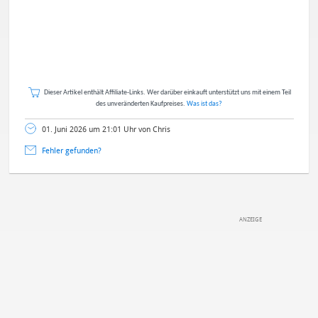
Dieser Artikel enthält Affiliate-Links. Wer darüber einkauft unterstützt uns mit einem Teil
des unveränderten Kaufpreises.
Was ist das?
01. Juni 2026 um 21:01 Uhr von Chris
Fehler gefunden?
DEINE ANMERKUNG ZUM ARTIKEL
Mit Absendung stimmst du unseren