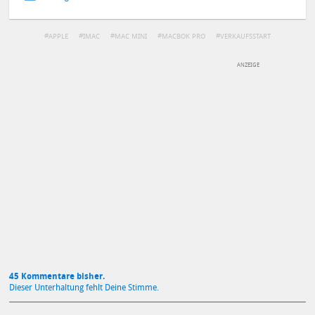
APPLE
IMAC
MAC MINI
MACBOK PRO
VERKAUFSSTART
DEINE ANMERKUNG ZUM ARTIKEL
Mit Absendung stimmst du unseren
Datenschutzbestimmungen
zu
45 Kommentare bisher.
Dieser Unterhaltung fehlt Deine Stimme.