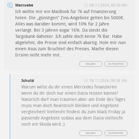
Macruebe
08.11.2024, 08:30 Uhr
Ich wollte mir ein MacBook für 7k auf Finanzierung
holen. Die „günstigen“ Zins-Angebote gelten bis 5000€.
Alles was darüber kommt, wird 10% für 2 Jahre
verlangt. Bei 3 Jahren sogar 16%. Da steckt die
Targobank dahinter. Ich zahle doch keine 7k Bar. Habe
abgelehnt, die Preise sind einfach abartig. Hole mir nun
einen Asus zum Bruchteil des Preises. Mache diesen
Irrsinn nicht mehr mit.
MELDEN
ANTWORTEN
Schulzi
08.11.2024, 08:38 Uhr
Warum willst du dir einen Mercedes finanzieren
wenn du dir doch nur einen Dacia leisten kannst?
Natürlich darf man träumen aber am Ende des Tages
muss man doch Realistisch bleiben und Angebote
vergleichen! Vielleicht findest du zum black Friday ja
passende Angebote sodass aus dem Dacia vielleicht
noch ein Skoda wird ;)
MELDEN
ANTWORTEN