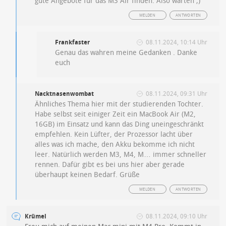
gute Angebote für das M3 Air finden. Also warten ;)
MELDEN
ANTWORTEN
Frankfaster
08.11.2024, 10:14 Uhr
Genau das wahren meine Gedanken . Danke
euch
Nacktnasenwombat
08.11.2024, 09:31 Uhr
Ähnliches Thema hier mit der studierenden Tochter.
Habe selbst seit einiger Zeit ein MacBook Air (M2,
16GB) im Einsatz und kann das Ding uneingeschränkt
empfehlen. Kein Lüfter, der Prozessor lacht über
alles was ich mache, den Akku bekomme ich nicht
leer. Natürlich werden M3, M4, M… immer schneller
rennen. Dafür gibt es bei uns hier aber gerade
überhaupt keinen Bedarf. Grüße
MELDEN
ANTWORTEN
Krümel
08.11.2024, 09:10 Uhr