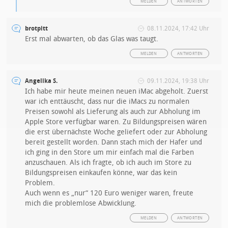
MELDEN
ANTWORTEN
brotpitt
08.11.2024, 17:42 Uhr
Erst mal abwarten, ob das Glas was taugt.
MELDEN
ANTWORTEN
Angelika S.
09.11.2024, 19:38 Uhr
Ich habe mir heute meinen neuen iMac abgeholt. Zuerst
war ich enttäuscht, dass nur die iMacs zu normalen
Preisen sowohl als Lieferung als auch zur Abholung im
Apple Store verfügbar waren. Zu Bildungspreisen wären
die erst übernächste Woche geliefert oder zur Abholung
bereit gestellt worden. Dann stach mich der Hafer und
ich ging in den Store um mir einfach mal die Farben
anzuschauen. Als ich fragte, ob ich auch im Store zu
Bildungspreisen einkaufen könne, war das kein
Problem.
Auch wenn es „nur“ 120 Euro weniger waren, freute
mich die problemlose Abwicklung.
MELDEN
ANTWORTEN