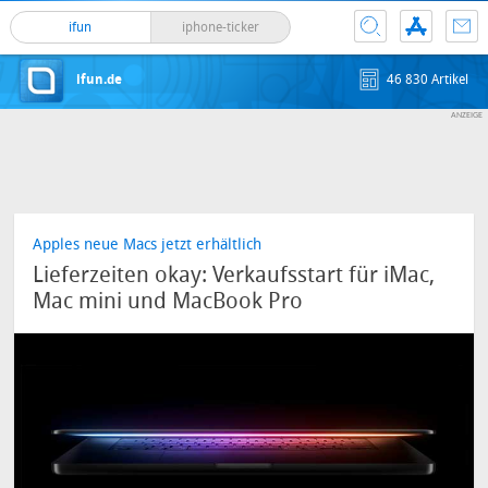
ifun
iphone-ticker
ifun.de
46 830 Artikel
Apples neue Macs jetzt erhältlich
Lieferzeiten okay: Verkaufsstart für iMac,
Mac mini und MacBook Pro