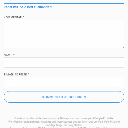
Redet mit. Seid nett zueinander!
KOMMENTAR
*
NAME
*
E-MAIL-ADRESSE
*
ifun.de ist das dienstälteste europäische Onlineportal rund um Apples Lifestyle-Produkte.
Wir informieren täglich über Aktuelles und Interessantes aus der Welt rund um iPad, iPod, Mac und
sonstige Dinge, die uns gefallen.