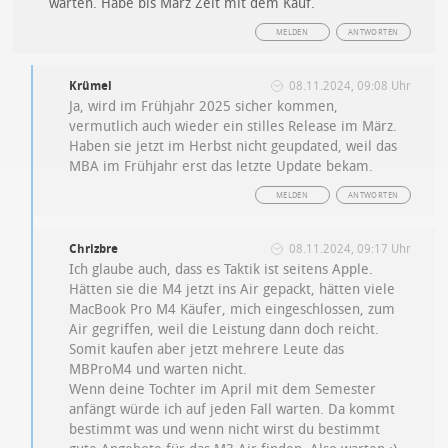
warten. Habe bis März Zeit mit dem Kauf.
MELDEN
ANTWORTEN
Krümel
08.11.2024, 09:08 Uhr
Ja, wird im Frühjahr 2025 sicher kommen,
vermutlich auch wieder ein stilles Release im März.
Haben sie jetzt im Herbst nicht geupdated, weil das
MBA im Frühjahr erst das letzte Update bekam.
MELDEN
ANTWORTEN
Chrizbre
08.11.2024, 09:17 Uhr
Ich glaube auch, dass es Taktik ist seitens Apple.
Hätten sie die M4 jetzt ins Air gepackt, hätten viele
MacBook Pro M4 Käufer, mich eingeschlossen, zum
Air gegriffen, weil die Leistung dann doch reicht.
Somit kaufen aber jetzt mehrere Leute das
MBProM4 und warten nicht.
Wenn deine Tochter im April mit dem Semester
anfängt würde ich auf jeden Fall warten. Da kommt
bestimmt was und wenn nicht wirst du bestimmt