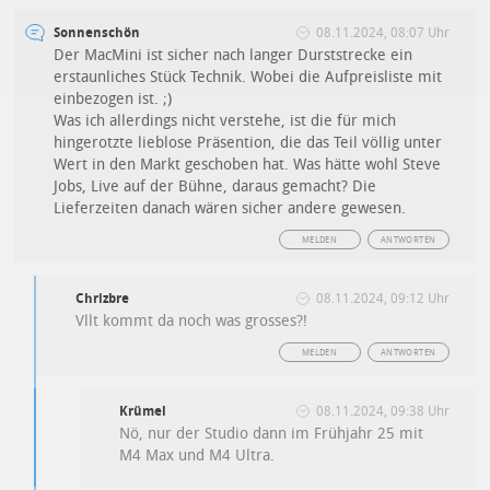
Sonnenschön
08.11.2024, 08:07 Uhr
Der MacMini ist sicher nach langer Durststrecke ein
erstaunliches Stück Technik. Wobei die Aufpreisliste mit
einbezogen ist. ;)
Was ich allerdings nicht verstehe, ist die für mich
hingerotzte lieblose Präsention, die das Teil völlig unter
Wert in den Markt geschoben hat. Was hätte wohl Steve
Jobs, Live auf der Bühne, daraus gemacht? Die
Lieferzeiten danach wären sicher andere gewesen.
MELDEN
ANTWORTEN
Chrizbre
08.11.2024, 09:12 Uhr
Vllt kommt da noch was grosses?!
MELDEN
ANTWORTEN
Krümel
08.11.2024, 09:38 Uhr
Nö, nur der Studio dann im Frühjahr 25 mit
M4 Max und M4 Ultra.