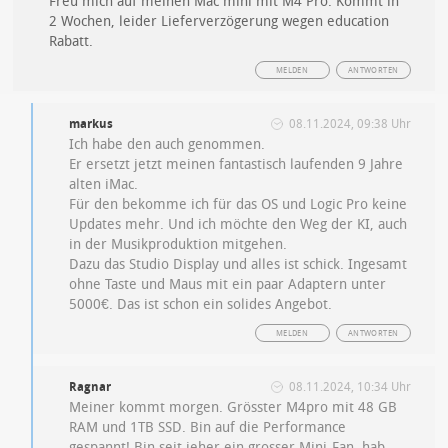
Freu mich auf meinen Mac mini mit M4 Pro. Kommt in
2 Wochen, leider Lieferverzögerung wegen education
Rabatt.
MELDEN
ANTWORTEN
markus
08.11.2024, 09:38 Uhr
Ich habe den auch genommen.
Er ersetzt jetzt meinen fantastisch laufenden 9 Jahre
alten iMac.
Für den bekomme ich für das OS und Logic Pro keine
Updates mehr. Und ich möchte den Weg der KI, auch
in der Musikproduktion mitgehen.
Dazu das Studio Display und alles ist schick. Ingesamt
ohne Taste und Maus mit ein paar Adaptern unter
5000€. Das ist schon ein solides Angebot.
MELDEN
ANTWORTEN
Ragnar
08.11.2024, 10:34 Uhr
Meiner kommt morgen. Grösster M4pro mit 48 GB
RAM und 1TB SSD. Bin auf die Performance
gespannt! Bin seit jeher ein grosser Mini-Fan, hab