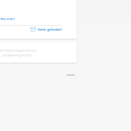
.
Was ist das?
Fehler gefunden?
ten Artikel angekommen.
 Langeweile gehabt?