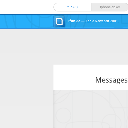
ifun (8)
iphone-ticker
ifun.de
— Apple News seit 2001.
Messages