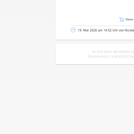
Dieser 
19. Mai 2026 um 14:52 Uhr von Nicola
Du bist beim aktuellsten 
Glückwunsch, und 46.820 wei
DEINE ANMERKUNG ZUM ARTIKEL
Mit Absendung stimmst du unse