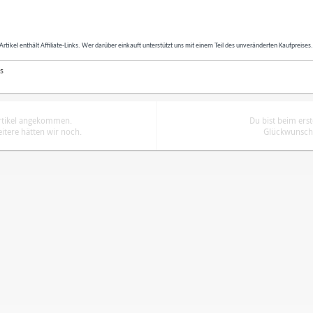
Artikel enthält Affiliate-Links. Wer darüber einkauft unterstützt uns mit einem Teil des unveränderten Kaufpreises
s
Artikel angekommen.
Du bist beim ers
tere hätten wir noch.
Glückwunsch.
ren
Datenschutzbestimmungen
zu