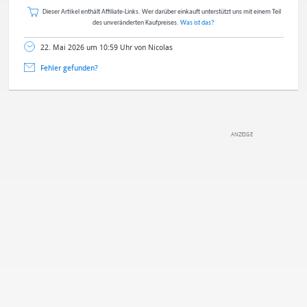
Dieser Artikel enthält Affiliate-Links. Wer darüber einkauft unterstützt uns mit einem Teil
des unveränderten Kaufpreises.
Was ist das?
22. Mai 2026 um 10:59 Uhr von Nicolas
Fehler gefunden?
DEINE ANMERKUNG ZUM ARTIKEL
Mit Absendung stimmst du unseren
Datenschutzbestimmungen
zu