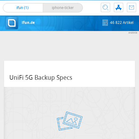
ifun (1)
iphone-ticker
ifun.de
46 822 Artikel
UniFi 5G Backup Specs