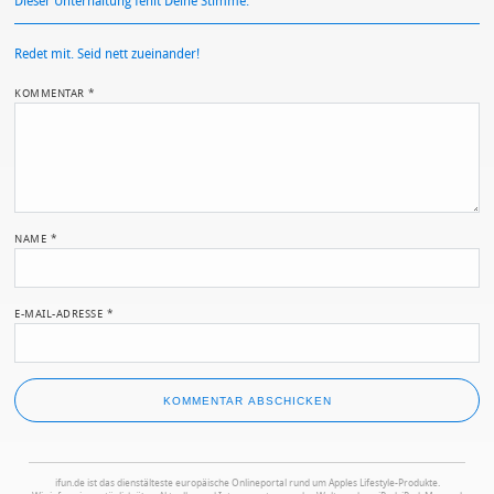
Dieser Unterhaltung fehlt Deine Stimme.
Redet mit. Seid nett zueinander!
KOMMENTAR
*
NAME
*
E-MAIL-ADRESSE
*
ifun.de ist das dienstälteste europäische Onlineportal rund um Apples Lifestyle-Produkte.