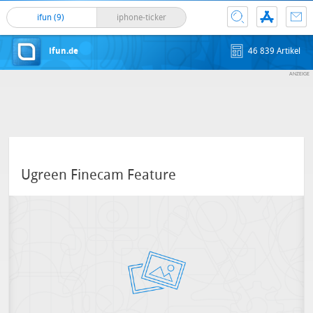
ifun (9)
iphone-ticker
ifun.de
46 839 Artikel
Ugreen Finecam Feature