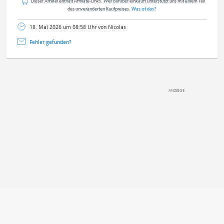
Dieser Artikel enthält Affiliate-Links. Wer darüber einkauft unterstützt uns mit einem Teil
des unveränderten Kaufpreises.
Was ist das?
18. Mai 2026 um 08:58 Uhr von Nicolas
Fehler gefunden?
DEINE ANMERKUNG ZUM ARTIKEL
Mit Absendung stimmst du unseren
Datenschutzbestimmungen
zu