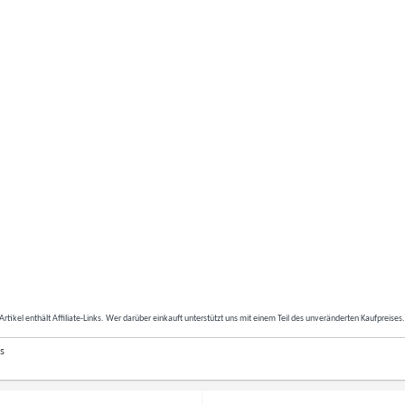
Artikel enthält Affiliate-Links. Wer darüber einkauft unterstützt uns mit einem Teil des unveränderten Kaufpreises
s