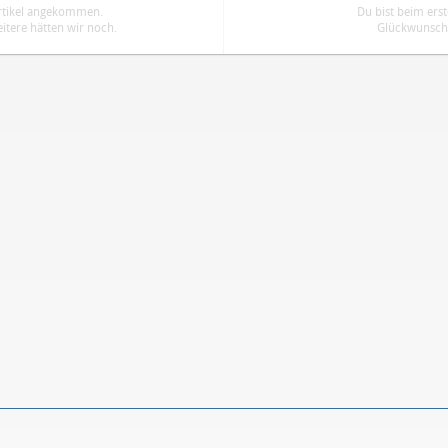
Artikel angekommen.
Du bist beim ers
tere hätten wir noch.
Glückwunsch.
ren
Datenschutzbestimmungen
zu