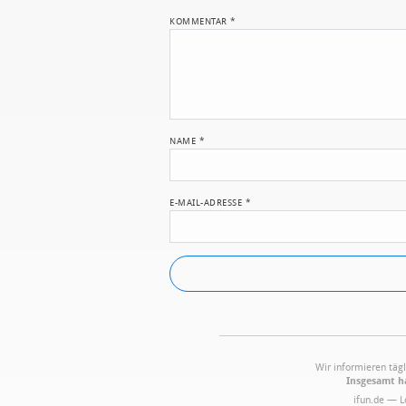
KOMMENTAR
*
NAME
*
E-MAIL-ADRESSE
*
Wir informieren tägl
Insgesamt ha
ifun.de — 