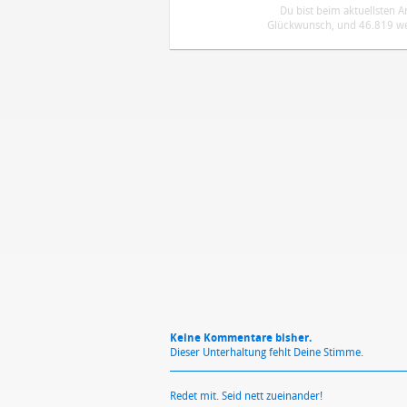
Du bist beim aktuellsten 
Glückwunsch, und 46.819 wei
DEINE ANMERKUNG ZUM ARTIKEL
Mit Absendung stimmst du unse
Keine Kommentare bisher.
Dieser Unterhaltung fehlt Deine Stimme.
Redet mit. Seid nett zueinander!