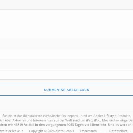
ifun.de ist das dienstälteste europäische Onlineportal rund um Apples Lifestyle-Produkte.
ich über Aktuelles und Interessantes aus der Welt rund um iPad, iPod, Mac und sonstige Din
ben wir 46819 Artikel in den vergangenen 9053 Tagen veröffentlicht. Und es werden 
Love it or leave it · Copyright © 2026 aketo GmbH ·
Impressum
·
·
Datenschutz