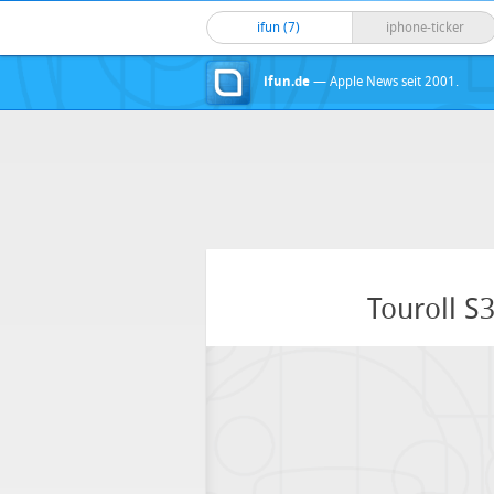
ifun (7)
iphone-ticker
ifun.de
— Apple News seit 2001.
Touroll S