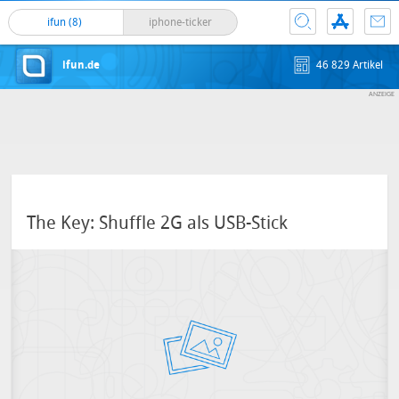
ifun (8)
iphone-ticker
ifun.de
46 829 Artikel
The Key: Shuffle 2G als USB-Stick