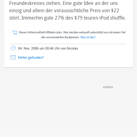
Freundeskreises ziehen. Eine gute Idee an der uns
einzig und allein der voraussichtliche Preis von $22
stört. Immerhin gute 27% des $79 teuren iPod shuffle.
Dieser Artikel enthält Affiliate-Links. Wer darüber einkauft unterstützt uns mit einem Teil
des unveränderten Kaufpreises.
Was ist das?
04. Nov. 2006 um 00:46 Uhr von Nicolas
Fehler gefunden?
DEINE ANMERKUNG ZUM ARTIKEL
Mit Absendung stimmst du unseren
Datenschutzbestimmungen
zu