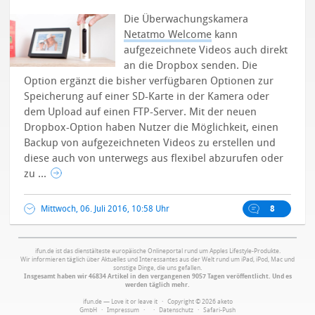
Die Überwachungskamera
Netatmo Welcome
kann
aufgezeichnete Videos auch direkt
an die Dropbox senden. Die
Option ergänzt die bisher verfügbaren Optionen zur
Speicherung auf einer SD-Karte in der Kamera oder
dem Upload auf einen FTP-Server.
Mit der neuen
Dropbox-Option haben Nutzer die Möglichkeit, einen
Backup von aufgezeichneten Videos zu erstellen und
diese auch von unterwegs aus flexibel abzurufen oder
zu ...
Mittwoch, 06. Juli 2016, 10:58 Uhr
8
ifun.de ist das dienstälteste europäische Onlineportal rund um Apples Lifestyle-Produkte.
Wir informieren täglich über Aktuelles und Interessantes aus der Welt rund um iPad, iPod, Mac und
sonstige Dinge, die uns gefallen.
Insgesamt haben wir 46834 Artikel in den vergangenen 9057 Tagen veröffentlicht. Und es
werden täglich mehr.
ifun.de — Love it or leave it · Copyright © 2026 aketo
GmbH ·
Impressum
·
·
Datenschutz
·
Safari-Push